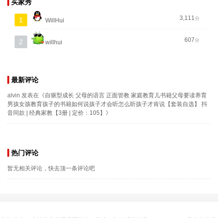
买家秀
3,111
分
1
WillHui
607
分
2
willhui
最新评论
alvin
发表在《
自驱型成长 父母的语言 正面管教 家庭教育儿书籍父母要读养育
男孩女孩教育孩子的书籍如何说孩子才会听怎么听孩子才肯说【套装自选】 抖
音同款 | 经典家教【3册 | 定价：105】
》
热门评论
暂无相关评论，快去顶一条评论吧