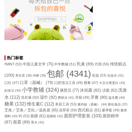
热门标签
乳液
(89)
传统糕点
中国儿童文学
(75)
I'MINT
(53)
中学教辅
(51)
代用
(59)
包邮
(4341)
(100)
化妆
(53)
养生茶
(39)
内裤
(39)
化妆水
(41)
口罩（器械）
(79)
口腔清洁工具
(49)
口红
(47)
唇膏
(47)
大豆分离蛋白
(43)
小学教辅
(324)
洗发
康恩贝
(77)
沐浴露
(82)
洁面
(62)
妇炎洁
(43)
水
(112)
湿巾
(92)
牙膏
(80)
洗衣液
(50)
牙刷
(49)
爽肤水
(41)
益生菌
(44)
糖果
(132)
维生素C
(112)
美容工具
(53)
膏药贴（器械）
(44)
膨化食品
(37)
艾灸／艾条／艾柱／温灸器
(65)
花草茶
(59)
西式糕点
(61)
避孕套
(49)
酱类
面部护理套装
(103)
面部精华
钙
(53)
面膜
(61)
调料
(43)
面膜粉
(42)
(87)
面霜
(89)
香水
(42)