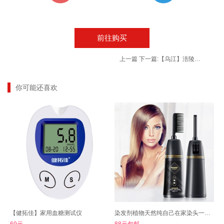
前往购买
上一篇
下一篇:
【乌江】涪陵榨菜家庭组合17袋装共约950g
你可能还喜欢
【健拓佳】家用血糖测试仪
染发剂植物天然纯自己在家染头一梳彩
69元
88元包邮