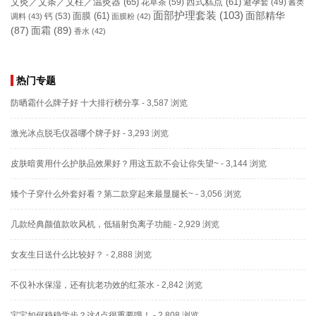
艾灸／艾条／艾柱／温灸器
(65)
花草茶
(59)
西式糕点
(61)
避孕套
(49)
酱类
面部护理套装
(103)
面部精华
钙
(53)
面膜
(61)
调料
(43)
面膜粉
(42)
(87)
面霜
(89)
香水
(42)
热门专题
防晒霜什么牌子好 十大排行榜分享
- 3,587 浏览
激光冰点脱毛仪器哪个牌子好
- 3,293 浏览
皮肤暗黄用什么护肤品效果好？用这五款不会让你失望~
- 3,144 浏览
矮个子穿什么外套好看？第二款穿起来最显腿长~
- 3,056 浏览
几款经典颜值款吹风机，低辐射负离子功能
- 2,929 浏览
女友生日送什么比较好？
- 2,888 浏览
不仅补水保湿，还有抗老功效的红茶水
- 2,842 浏览
宝宝如何稳稳学步？这4点很重要哦！
- 2,808 浏览