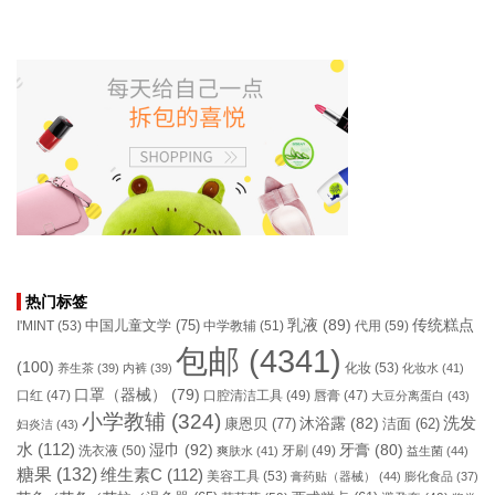
热门标签
乳液
(89)
传统糕点
中国儿童文学
(75)
I'MINT
(53)
中学教辅
(51)
代用
(59)
包邮
(4341)
(100)
化妆
(53)
养生茶
(39)
内裤
(39)
化妆水
(41)
口罩（器械）
(79)
口腔清洁工具
(49)
口红
(47)
唇膏
(47)
大豆分离蛋白
(43)
小学教辅
(324)
洗发
康恩贝
(77)
沐浴露
(82)
洁面
(62)
妇炎洁
(43)
水
(112)
湿巾
(92)
牙膏
(80)
洗衣液
(50)
牙刷
(49)
爽肤水
(41)
益生菌
(44)
糖果
(132)
维生素C
(112)
美容工具
(53)
膏药贴（器械）
(44)
膨化食品
(37)