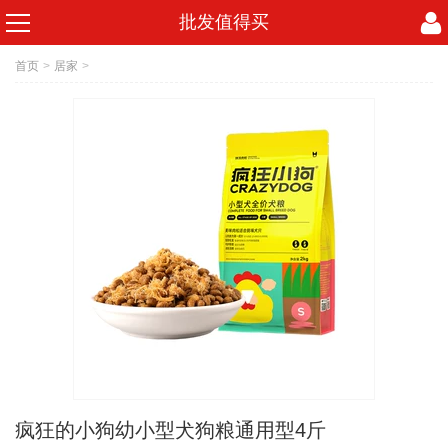
批发值得买
首页
>
居家
>
疯狂的小狗幼小型犬狗粮通用型4斤