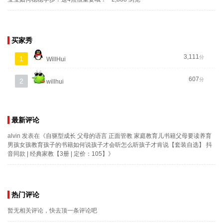
买家秀
3,111
分
1
WillHui
607
分
2
willhui
最新评论
alvin
发表在《
自驱型成长 父母的语言 正面管教 家庭教育儿书籍父母要读养育
男孩女孩教育孩子的书籍如何说孩子才会听怎么听孩子才肯说【套装自选】 抖
音同款 | 经典家教【3册 | 定价：105】
》
热门评论
暂无相关评论，快去顶一条评论吧