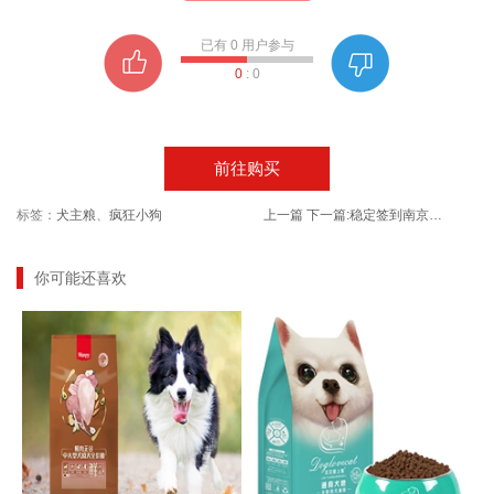
已有
0
用户参与
0
:
0
前往购买
标签：
犬主粮
、
疯狂小狗
上一篇
下一篇:
稳定签到南京同仁堂艾草膝盖颈椎热敷12贴
你可能还喜欢