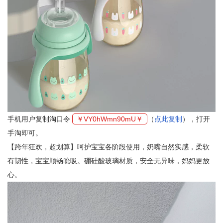
手机用户复制淘口令
￥VY0hWmn90mU￥
（
点此复制
），打开
手淘即可。
【跨年狂欢，超划算】呵护宝宝各阶段使用，奶嘴自然实感，柔软
有韧性，宝宝顺畅吮吸。硼硅酸玻璃材质，安全无异味，妈妈更放
心。