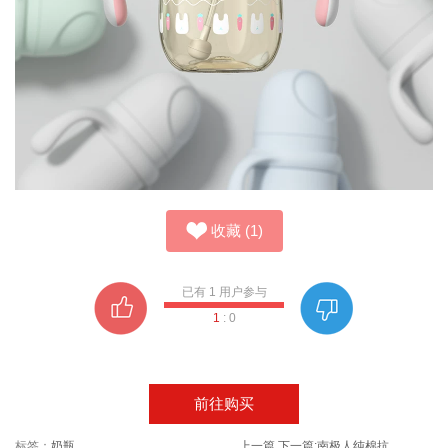
收藏
(
1
)
已有
1
用户参与
1
:
0
前往购买
标签：
奶瓶
上一篇
下一篇:
南极人纯棉抗菌裆舒适蕾丝中腰女士内裤