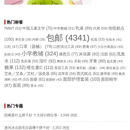
热门标签
乳液
(89)
传统糕点
中国儿童文学
(75)
I'MINT
(53)
中学教辅
(51)
代用
(59)
包邮
(4341)
(100)
化妆
(53)
养生茶
(39)
内裤
(39)
化妆水
(41)
口罩（器械）
(79)
口腔清洁工具
(49)
口红
(47)
唇膏
(47)
大豆分离蛋白
(43)
小学教辅
(324)
洗发
康恩贝
(77)
沐浴露
(82)
洁面
(62)
妇炎洁
(43)
水
(112)
湿巾
(92)
牙膏
(80)
洗衣液
(50)
牙刷
(49)
爽肤水
(41)
益生菌
(44)
糖果
(132)
维生素C
(112)
美容工具
(53)
膏药贴（器械）
(44)
膨化食品
(37)
艾灸／艾条／艾柱／温灸器
(65)
花草茶
(59)
西式糕点
(61)
避孕套
(49)
酱类
面部护理套装
(103)
面部精华
钙
(53)
面膜
(61)
调料
(43)
面膜粉
(42)
(87)
面霜
(89)
香水
(42)
热门专题
防晒霜什么牌子好 十大排行榜分享
- 3,598 浏览
激光冰点脱毛仪器哪个牌子好
- 3,302 浏览