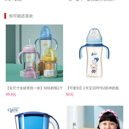
你可能还喜欢
【全尺寸全材质统一价】咕咕奶瓶1个
【可签到】1号宝贝PPSU防摔奶瓶
49.9元
50元