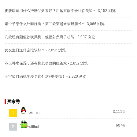
皮肤暗黄用什么护肤品效果好？用这五款不会让你失望~
- 3,152 浏览
矮个子穿什么外套好看？第二款穿起来最显腿长~
- 3,066 浏览
几款经典颜值款吹风机，低辐射负离子功能
- 2,937 浏览
女友生日送什么比较好？
- 2,896 浏览
不仅补水保湿，还有抗老功效的红茶水
- 2,852 浏览
宝宝如何稳稳学步？这4点很重要哦！
- 2,820 浏览
买家秀
3,111
分
1
WillHui
607
分
2
willhui