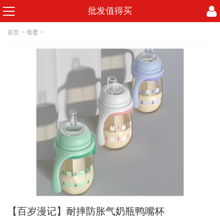
批发值得买
首页
>
母婴
>
【百岁漫记】耐摔防胀气奶瓶鸭嘴杯