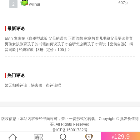
607
分
2
willhui
最新评论
alvin
发表在《
自驱型成长 父母的语言 正面管教 家庭教育儿书籍父母要读养育
男孩女孩教育孩子的书籍如何说孩子才会听怎么听孩子才肯说【套装自选】 抖
音同款 | 经典家教【3册 | 定价：105】
》
热门评论
暂无相关评论，快去顶一条评论吧
版权信息：本站内容未经书面许可，禁止一切形式的转载。Copyright ©
批发价值得
买
. All Rights Reserved.
鲁ICP备15001732号
129.9
¥