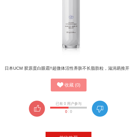
日本UCM 胶原蛋白眼霜!!超微体活性养肤不长脂肪粒，滋润易推开
收藏
(
0
)
已有
0
用户参与
0
:
0