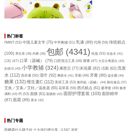
热门标签
乳液
(89)
传统糕点
中国儿童文学
(75)
I'MINT
(53)
中学教辅
(51)
代用
(59)
包邮
(4341)
(100)
化妆
(53)
养生茶
(39)
内裤
(39)
化妆水
(41)
口罩（器械）
(79)
口腔清洁工具
(49)
口红
(47)
唇膏
(47)
大豆分离蛋白
(43)
小学教辅
(324)
洗发
康恩贝
(77)
沐浴露
(82)
洁面
(62)
妇炎洁
(43)
水
(112)
湿巾
(92)
牙膏
(80)
洗衣液
(50)
牙刷
(49)
爽肤水
(41)
益生菌
(44)
糖果
(132)
维生素C
(112)
美容工具
(53)
膏药贴（器械）
(44)
膨化食品
(37)
艾灸／艾条／艾柱／温灸器
(65)
花草茶
(59)
西式糕点
(61)
避孕套
(49)
酱类
面部护理套装
(103)
面部精华
钙
(53)
面膜
(61)
调料
(43)
面膜粉
(42)
(87)
面霜
(89)
香水
(42)
热门专题
防晒霜什么牌子好 十大排行榜分享
- 3,597 浏览