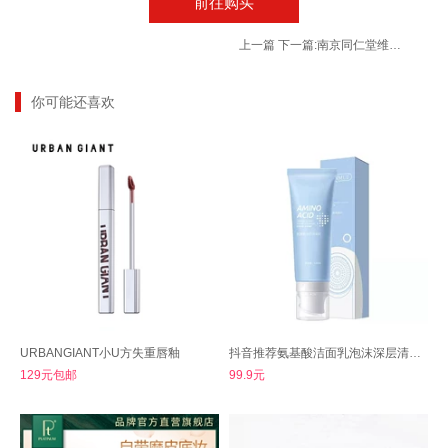
前往购买
上一篇
下一篇:
南京同仁堂维思健益生菌60片咀嚼片
你可能还喜欢
URBANGIANT小U方失重唇釉
抖音推荐氨基酸洁面乳泡沫深层清洁洗面奶
129元包邮
99.9元