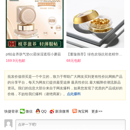
pt铂金养肤气垫cc霜保湿遮瑕小蘑菇
【董璇推荐】绿色农场抗初老精华液36粒
169.9元包邮
68元包邮
批发价值得买是一个中立的，致力于帮助广大网友买到更有性价比网购产品
的分享平台，每天为网友们提供最受追捧 最具性价比 最大幅降价潮流新品
资讯。我们的信息大部分来自于网友爆料，如果您发现了优质的产品或好的
价格，不妨给我们爆料（谢绝商家）。
点此爆料
快捷登录:
微信
QQ
新浪微博
淘宝网
更多>>