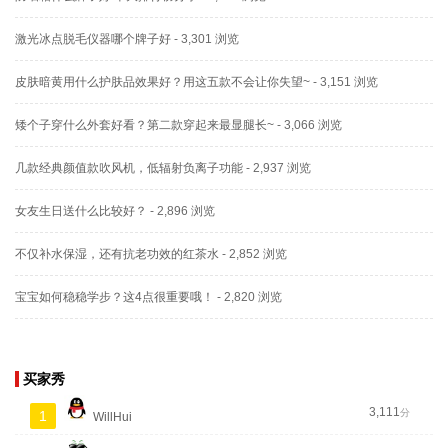
激光冰点脱毛仪器哪个牌子好
- 3,301 浏览
皮肤暗黄用什么护肤品效果好？用这五款不会让你失望~
- 3,151 浏览
矮个子穿什么外套好看？第二款穿起来最显腿长~
- 3,066 浏览
几款经典颜值款吹风机，低辐射负离子功能
- 2,937 浏览
女友生日送什么比较好？
- 2,896 浏览
不仅补水保湿，还有抗老功效的红茶水
- 2,852 浏览
宝宝如何稳稳学步？这4点很重要哦！
- 2,820 浏览
买家秀
3,111
分
1
WillHui