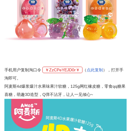
手机用户复制淘口令
￥ZzCPeYEJD0r￥
（
点此复制
），打开手
淘即可。
阿麦斯4d爆浆爆汁水果味果汁软糖，125g网红橡皮糖，零食qq糖果
喜糖，萌趣3D造型，Q弹不沾牙，让人一见倾心~