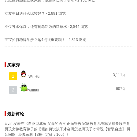
几款经典颜值款吹风机，低辐射负离子功能
- 2,931 浏览
女友生日送什么比较好？
- 2,891 浏览
不仅补水保湿，还有抗老功效的红茶水
- 2,844 浏览
宝宝如何稳稳学步？这4点很重要哦！
- 2,813 浏览
买家秀
3,111
分
1
WillHui
607
分
2
willhui
最新评论
alvin
发表在《
自驱型成长 父母的语言 正面管教 家庭教育儿书籍父母要读养育
男孩女孩教育孩子的书籍如何说孩子才会听怎么听孩子才肯说【套装自选】 抖
音同款 | 经典家教【3册 | 定价：105】
》