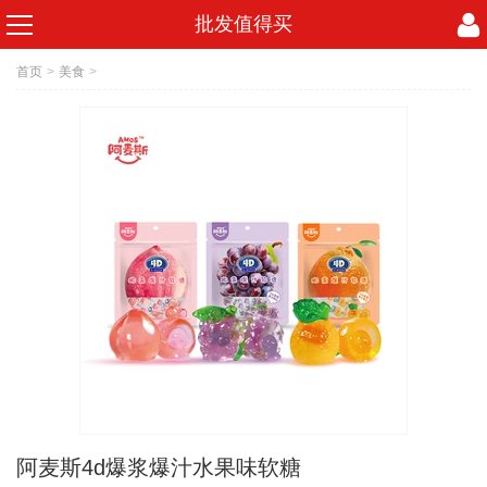
批发值得买
首页
>
美食
>
阿麦斯4d爆浆爆汁水果味软糖