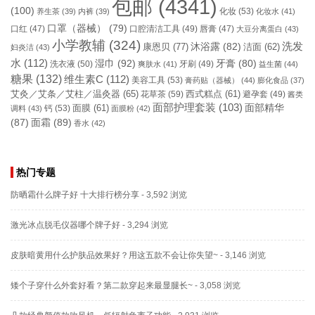
包邮
(4341)
(100)
化妆
(53)
养生茶
(39)
内裤
(39)
化妆水
(41)
口罩（器械）
(79)
口腔清洁工具
(49)
口红
(47)
唇膏
(47)
大豆分离蛋白
(43)
小学教辅
(324)
洗发
康恩贝
(77)
沐浴露
(82)
洁面
(62)
妇炎洁
(43)
水
(112)
湿巾
(92)
牙膏
(80)
洗衣液
(50)
牙刷
(49)
爽肤水
(41)
益生菌
(44)
糖果
(132)
维生素C
(112)
美容工具
(53)
膏药贴（器械）
(44)
膨化食品
(37)
艾灸／艾条／艾柱／温灸器
(65)
花草茶
(59)
西式糕点
(61)
避孕套
(49)
酱类
面部护理套装
(103)
面部精华
钙
(53)
面膜
(61)
调料
(43)
面膜粉
(42)
(87)
面霜
(89)
香水
(42)
热门专题
防晒霜什么牌子好 十大排行榜分享
- 3,592 浏览
激光冰点脱毛仪器哪个牌子好
- 3,294 浏览
皮肤暗黄用什么护肤品效果好？用这五款不会让你失望~
- 3,146 浏览
矮个子穿什么外套好看？第二款穿起来最显腿长~
- 3,058 浏览