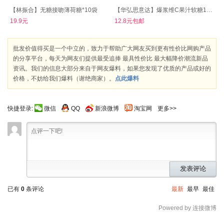
【林振合】无糖接吻薄荷糖*10袋
【华弘思意达】爆浆维C果汁软糖100g
19.9元
12.8元包邮
批发价值得买是一个中立的，致力于帮助广大网友买到更有性价比网购产品
的分享平台，每天为网友们提供最受追捧 最具性价比 最大幅降价潮流新品
资讯。我们的信息大部分来自于网友爆料，如果您发现了优质的产品或好的
价格，不妨给我们爆料（谢绝商家）。
点此爆料
快捷登录:
微信
QQ
新浪微博
淘宝网
更多>>
发表评论
已有
0
条评论
最新
最早
最佳
Powered by 连接微博