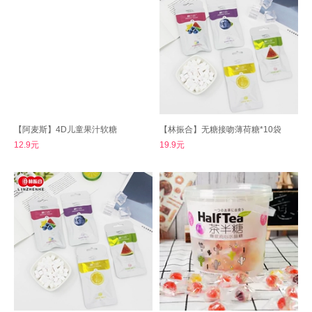
【阿麦斯】4D儿童果汁软糖
【林振合】无糖接吻薄荷糖*10袋
12.9元
19.9元