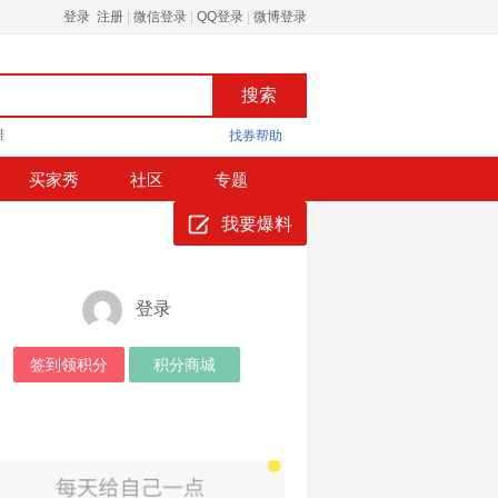
登录 注册
|
微信登录
|
QQ登录
|
微博登录
鞋
找券帮助
买家秀
社区
专题
我要爆料
登录
签到领积分
积分商城