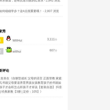
补水保湿，还有抗老功效的红茶水
- 2,842 浏览
如何稳稳学步？这4点很重要哦！
- 2,807 浏览
家秀
3,111
分
1
WillHui
607
分
2
willhui
新评论
发表在《
自驱型成长 父母的语言 正面管教 家庭
儿书籍父母要读养育男孩女孩教育孩子的书籍如
孩子才会听怎么听孩子才肯说【套装自选】 抖音
| 经典家教【3册 | 定价：105】
》