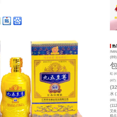
热
I'MI
(89)
红
(4
(47)
(32
水
(
(49)
(112
艾灸
糕点