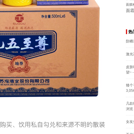
面膜
面
热
防晒
激光
皮肤
望~
-
矮个
3,0
几款
浏览
女友