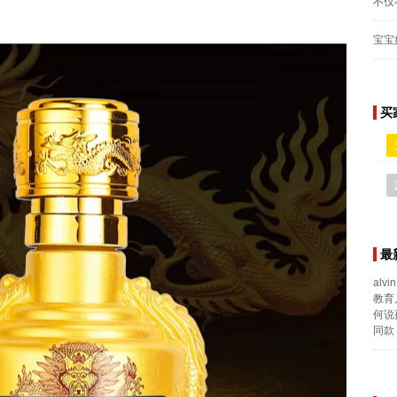
不仅
宝宝
买
最
alvin
教育
何说
同款 