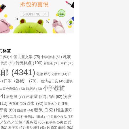
门标签
乳液
中国儿童文学
(75)
NT
(53)
中学教辅
(51)
传统糕点
(100)
代用
(59)
养生茶
(39)
内裤
(39)
包邮
(4341)
化妆
(53)
化妆水
(41)
口
口罩（器械）
(79)
口腔清洁工具
(49)
7)
唇膏
小学教辅
大豆分离蛋白
(43)
妇炎洁
(43)
4)
洗发
康恩贝
(77)
沐浴露
(82)
洁面
(62)
112)
湿巾
(92)
洗衣液
(50)
牙刷
爽肤水
(41)
糖果
(132)
维生素C
牙膏
(80)
益生菌
(44)
)
美容工具
(53)
膏药贴（器械）
(44)
膨化食品
(37)
／艾条／艾柱／温灸器
(65)
花草茶
(59)
西式
(61)
避孕套
(49)
钙
(53)
面膜
(61)
酱类调料
(43)