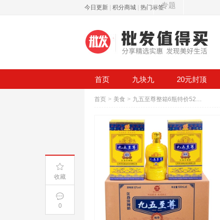
专题
今日更新
|
积分商城
|
热门标签
首页
九块九
20元封顶
首页
>
美食
>
九五至尊整箱6瓶特价52度浓香白酒
收藏
0