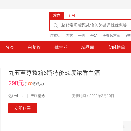
站内
全网
连衣裙
内衣
手机
牛奶
免费领京豆
跑
分类
白菜价
优惠券
精品库
实时榜单
九五至尊整箱6瓶特价52度浓香白酒
298元
(
100
笔成交)
willhui
天猫精选
更新时间：2022年2月10日
立即购买