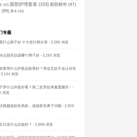
面部护理套装
(103)
面部精华
(87)
粉
(42)
霜
(89)
香水
(42)
门专题
霜什么牌子好 十大排行榜分享
- 3,586 浏览
冰点脱毛仪器哪个牌子好
- 3,293 浏览
暗黄用什么护肤品效果好？用这五款不会让你失
 3,144 浏览
子穿什么外套好看？第二款穿起来最显腿长~
-
56 浏览
经典颜值款吹风机，低辐射负离子功能
- 2,929
生日送什么比较好？
- 2,888 浏览