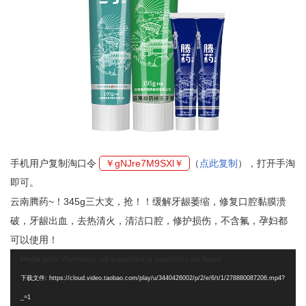
手机用户复制淘口令
￥gNJre7M9SXl￥
（
点此复制
），打开手淘
即可。
云南腾药~！345g三大支，抢！！缓解牙龈萎缩，修复口腔黏膜溃
破，牙龈出血，去热清火，清洁口腔，修护损伤，不含氟，孕妇都
可以使用！
视
Media error: Format(s) not supported or source(s) not found
频
下载文件: https://cloud.video.taobao.com/play/u/3440426002/p/2/e/6/t/1/278880087206.mp4?
播
_=1