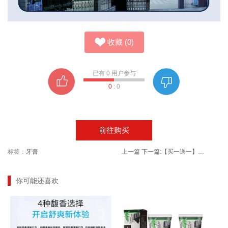
收藏
(
0
)
已有
0
用户参与
0
:
0
前往购买
标签：
牙膏
上一篇
下一篇:
【买一送一】欧果烟酰胺保湿滋润身体乳
你可能还喜欢