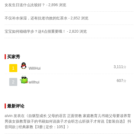
女友生日送什么比较好？
- 2,896 浏览
不仅补水保湿，还有抗老功效的红茶水
- 2,852 浏览
宝宝如何稳稳学步？这4点很重要哦！
- 2,820 浏览
买家秀
3,111
分
1
WillHui
607
分
2
willhui
最新评论
alvin
发表在《
自驱型成长 父母的语言 正面管教 家庭教育儿书籍父母要读养育
男孩女孩教育孩子的书籍如何说孩子才会听怎么听孩子才肯说【套装自选】 抖
音同款 | 经典家教【3册 | 定价：105】
》