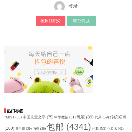
登录
签到领积分
积分商城
热门标签
乳液
(89)
传统糕点
中国儿童文学
(75)
I'MINT
(53)
中学教辅
(51)
代用
(59)
包邮
(4341)
(100)
化妆
(53)
养生茶
(39)
内裤
(39)
化妆水
(41)