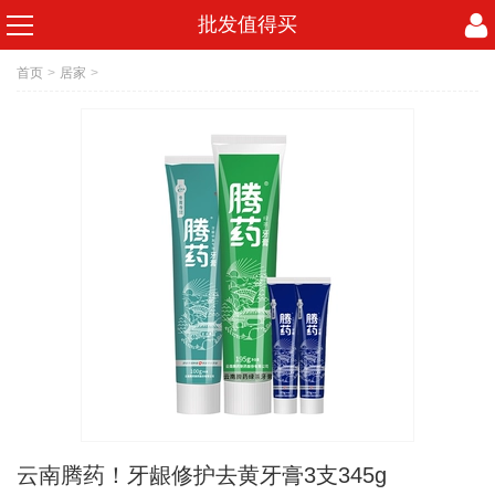
批发值得买
首页
>
居家
>
云南腾药！牙龈修护去黄牙膏3支345g