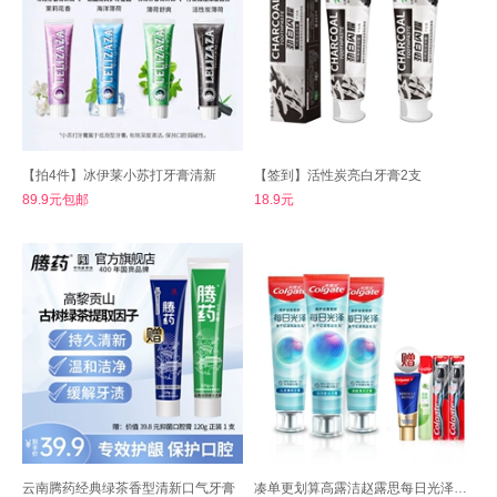
【拍4件】冰伊莱小苏打牙膏清新
【签到】活性炭亮白牙膏2支
89.9元包邮
18.9元
云南腾药经典绿茶香型清新口气牙膏
凑单更划算高露洁赵露思每日光泽牙膏160g