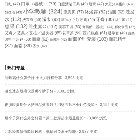
口罩（器械）
(79)
口腔清洁工具
(49)
口红
(47)
唇膏
(47)
大豆分离蛋白
(43)
小学教辅
(324)
洗发
康恩贝
(77)
沐浴露
(82)
洁面
(62)
妇炎洁
(43)
水
(112)
湿巾
(92)
牙膏
(80)
洗衣液
(50)
牙刷
(49)
爽肤水
(41)
益生菌
(44)
糖果
(132)
维生素C
(112)
美容工具
(53)
膏药贴（器械）
(44)
膨化食品
(37)
艾灸／艾条／艾柱／温灸器
(65)
花草茶
(59)
西式糕点
(61)
避孕套
(49)
酱类
面部护理套装
(103)
面部精华
钙
(53)
面膜
(61)
调料
(43)
面膜粉
(42)
(87)
面霜
(89)
香水
(42)
热门专题
防晒霜什么牌子好 十大排行榜分享
- 3,598 浏览
激光冰点脱毛仪器哪个牌子好
- 3,301 浏览
皮肤暗黄用什么护肤品效果好？用这五款不会让你失望~
- 3,152 浏览
矮个子穿什么外套好看？第二款穿起来最显腿长~
- 3,066 浏览
几款经典颜值款吹风机，低辐射负离子功能
- 2,937 浏览