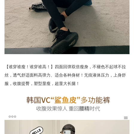
【谁穿谁瘦！谁穿谁高！】四面回弹双倍瘦身，不褪色不起球不拉
丝，透气舒适面料高弹力、适合各种身材！无痕液体压力，上身舒
服，收腹提臀，塑型显瘦，超显大长腿！