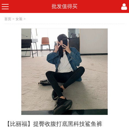
批发值得买
首页
>
女装
>
【比丽福】提臀收腹打底黑科技鲨鱼裤