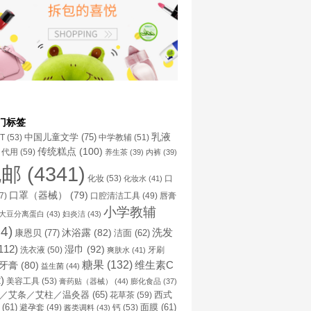
门标签
乳液
中国儿童文学
(75)
NT
(53)
中学教辅
(51)
传统糕点
(100)
代用
(59)
养生茶
(39)
内裤
(39)
包邮
(4341)
化妆
(53)
化妆水
(41)
口
口罩（器械）
(79)
口腔清洁工具
(49)
7)
唇膏
小学教辅
大豆分离蛋白
(43)
妇炎洁
(43)
4)
洗发
康恩贝
(77)
沐浴露
(82)
洁面
(62)
112)
湿巾
(92)
洗衣液
(50)
牙刷
爽肤水
(41)
糖果
(132)
维生素C
牙膏
(80)
益生菌
(44)
)
美容工具
(53)
膏药贴（器械）
(44)
膨化食品
(37)
／艾条／艾柱／温灸器
(65)
花草茶
(59)
西式
(61)
避孕套
(49)
钙
(53)
面膜
(61)
酱类调料
(43)