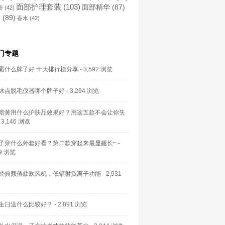
面部护理套装
(103)
面部精华
(87)
粉
(42)
霜
(89)
香水
(42)
门专题
霜什么牌子好 十大排行榜分享
- 3,592 浏览
冰点脱毛仪器哪个牌子好
- 3,294 浏览
暗黄用什么护肤品效果好？用这五款不会让你失
 3,146 浏览
子穿什么外套好看？第二款穿起来最显腿长~
-
59 浏览
经典颜值款吹风机，低辐射负离子功能
- 2,931
生日送什么比较好？
- 2,891 浏览