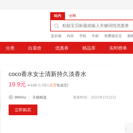
站内
全网
连衣裙
内衣
手机
牛奶
免费领京豆
跑
分类
白菜价
优惠券
精品库
实时榜单
coco香水女士清新持久淡香水
19.9元
￥
128
(
1.6
折)
(
1万
笔成交)
WillHui
天猫精选
更新时间：2022年2月22日
立即购买