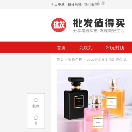
专题
今日更新
|
积分商城
|
热门标签
首页
九块九
20元封顶
首页
>
美妆个护
>
coco香水女士清新持久淡香水
收藏
0