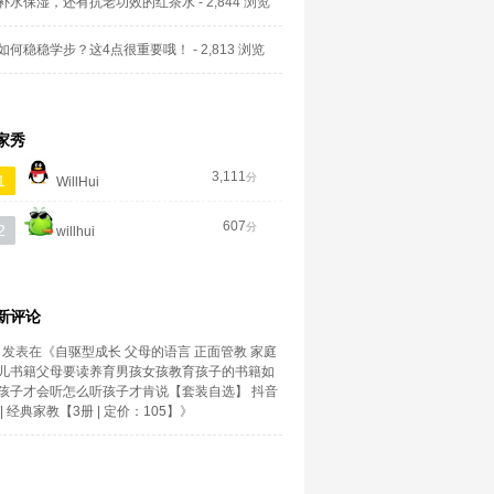
补水保湿，还有抗老功效的红茶水
- 2,844 浏览
如何稳稳学步？这4点很重要哦！
- 2,813 浏览
家秀
3,111
分
1
WillHui
607
分
2
willhui
新评论
发表在《
自驱型成长 父母的语言 正面管教 家庭
儿书籍父母要读养育男孩女孩教育孩子的书籍如
孩子才会听怎么听孩子才肯说【套装自选】 抖音
| 经典家教【3册 | 定价：105】
》