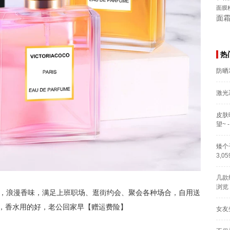
面膜
面
热
防晒
激光
皮肤
望~
-
矮个
3,0
几款
浏览
料，浪漫香味，满足上班职场、逛街约会、聚会各种场合，自用送
，香水用的好，老公回家早【赠运费险】
女友