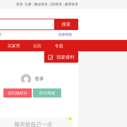
登录 注册
|
微信登录
|
QQ登录
|
微博登录
鞋
找券帮助
买家秀
社区
专题
我要爆料
登录
签到领积分
积分商城