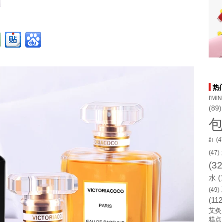
热
I'MI
(89)
红
(4
(47)
(32
水
(
(49)
(112
艾灸
糕点