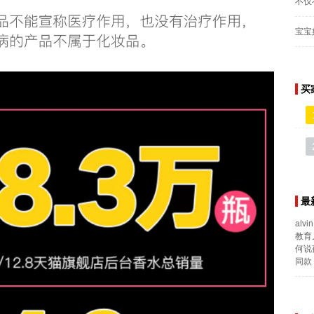
不仅
宝宝
买
最
alvin
教育
何说
同款 