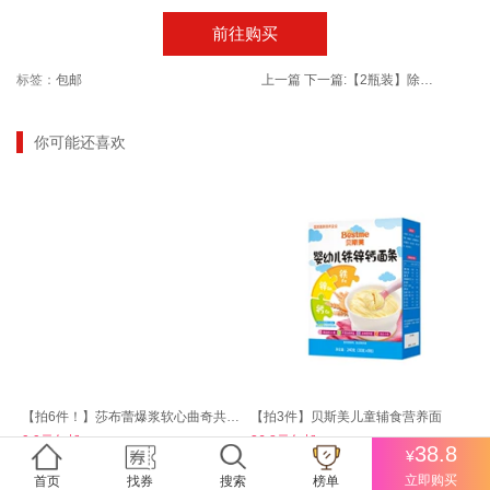
前往购买
标签：
包邮
上一篇
下一篇:
【2瓶装】除水垢水渍浴室清洁剂
你可能还喜欢
【拍6件！】莎布蕾爆浆软心曲奇共6袋
【拍3件】贝斯美儿童辅食营养面
9.9元包邮
36.8元包邮
38.8
¥
立即购买
首页
找券
搜索
榜单