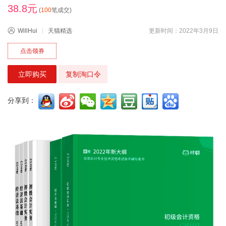
38.8元
(
100
笔成交)
WillHui
天猫精选
更新时间：2022年3月9日
点击领券
立即购买
复制淘口令
分享到：