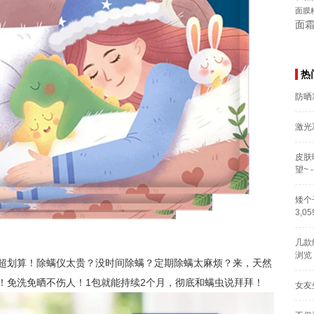
面膜
面
热
防晒
激光
皮肤
望~
-
矮个
3,0
几款
浏览
，超划算！除螨仪太贵？没时间除螨？定期除螨太麻烦？来，天然
！免洗免晒不伤人！1包就能持续2个月，彻底和螨虫说拜拜！
女友