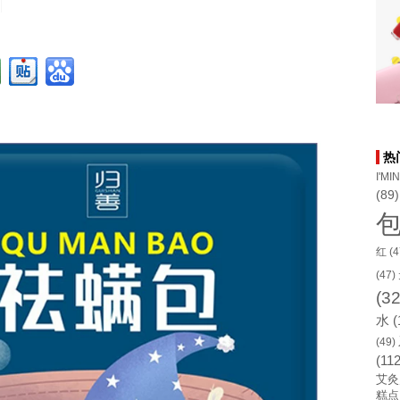
热
I'MI
(89)
红
(4
(47)
(32
水
(
(49)
(112
艾灸
糕点