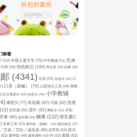
门标签
乳液
中国儿童文学
(75)
NT
(53)
中学教辅
(51)
传统糕点
(100)
代用
(59)
养生茶
(39)
内裤
(39)
包邮
(4341)
化妆
(53)
化妆水
(41)
口
口罩（器械）
(79)
口腔清洁工具
(49)
7)
唇膏
小学教辅
大豆分离蛋白
(43)
妇炎洁
(43)
4)
洗发
康恩贝
(77)
沐浴露
(82)
洁面
(62)
112)
湿巾
(92)
洗衣液
(50)
牙刷
爽肤水
(41)
糖果
(132)
维生素C
牙膏
(80)
益生菌
(44)
)
美容工具
(53)
膏药贴（器械）
(44)
膨化食品
(37)
／艾条／艾柱／温灸器
(65)
花草茶
(59)
西式
(61)
避孕套
(49)
钙
(53)
面膜
(61)
酱类调料
(43)