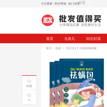
专题
今日更新
|
积分商城
|
热门标签
首页
九块九
20元封顶
首页
>
居家
>
【买2送1】归善植物除螨包祛螨3包
收藏
0