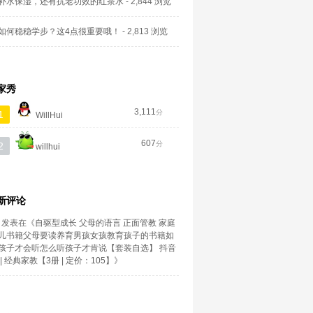
补水保湿，还有抗老功效的红茶水
- 2,844 浏览
如何稳稳学步？这4点很重要哦！
- 2,813 浏览
家秀
3,111
分
1
WillHui
607
分
2
willhui
新评论
发表在《
自驱型成长 父母的语言 正面管教 家庭
儿书籍父母要读养育男孩女孩教育孩子的书籍如
孩子才会听怎么听孩子才肯说【套装自选】 抖音
| 经典家教【3册 | 定价：105】
》