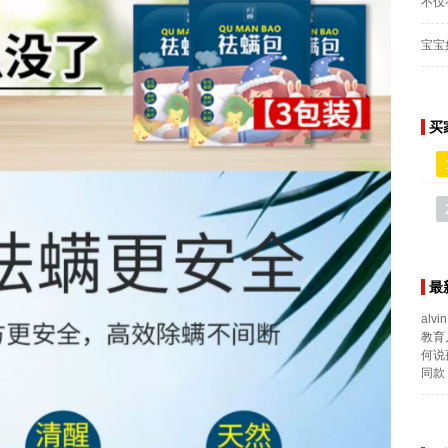
不仅
宝宝
买
最
alvin
教育
何说
同款 