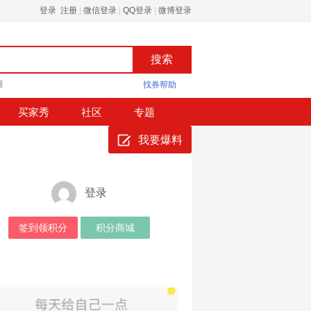
登录 注册
|
微信登录
|
QQ登录
|
微博登录
鞋
找券帮助
买家秀
社区
专题
我要爆料
登录
签到领积分
积分商城