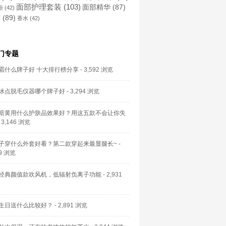
面部护理套装
(103)
面部精华
(87)
粉
(42)
霜
(89)
香水
(42)
门专题
霜什么牌子好 十大排行榜分享
- 3,592 浏览
冰点脱毛仪器哪个牌子好
- 3,294 浏览
暗黄用什么护肤品效果好？用这五款不会让你失
 3,146 浏览
子穿什么外套好看？第二款穿起来最显腿长~
-
59 浏览
经典颜值款吹风机，低辐射负离子功能
- 2,931
生日送什么比较好？
- 2,891 浏览