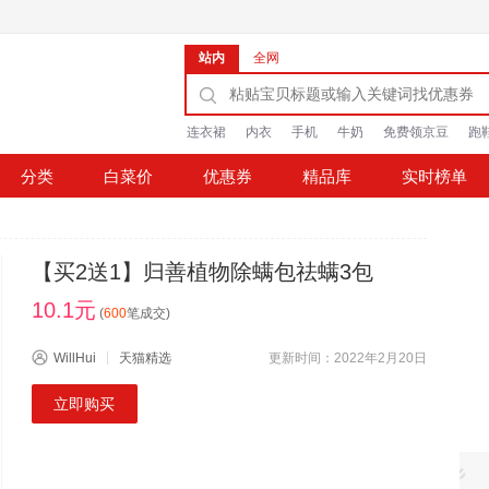
站内
全网
连衣裙
内衣
手机
牛奶
免费领京豆
跑
分类
白菜价
优惠券
精品库
实时榜单
【买2送1】归善植物除螨包祛螨3包
10.1元
(
600
笔成交)
WillHui
天猫精选
更新时间：2022年2月20日
立即购买