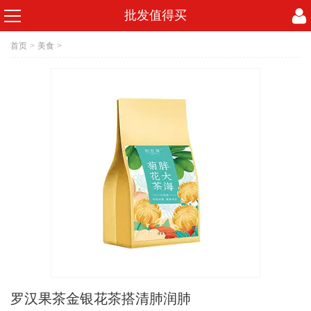
批发值得买
首页
>
美食
>
罗汉果茶金银花茶搭清肺润肺