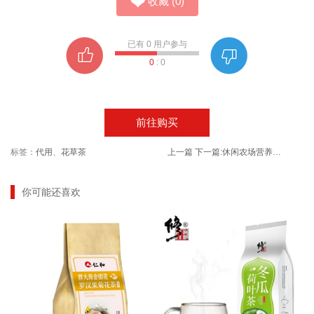
收藏
(
0
)
已有
0
用户参与
0
:
0
前往购买
标签：
代用
、
花草茶
上一篇
下一篇:
休闲农场营养早餐夹心网红品三明治
你可能还喜欢