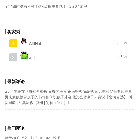
宝宝如何稳稳学步？这4点很重要哦！
- 2,807 浏览
买家秀
3,111
分
1
WillHui
607
分
2
willhui
最新评论
alvin
发表在《
自驱型成长 父母的语言 正面管教 家庭教育儿书籍父母要读养育
男孩女孩教育孩子的书籍如何说孩子才会听怎么听孩子才肯说【套装自选】 抖
音同款 | 经典家教【3册 | 定价：105】
》
热门评论
暂无相关评论，快去顶一条评论吧