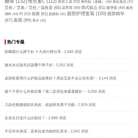
糖果
(132)
维生素C
(112)
美容工具
(53)
膏药贴（器械）
(44)
膨化食品
(37)
艾灸／艾条／艾柱／温灸器
(65)
花草茶
(59)
西式糕点
(61)
避孕套
(49)
酱类
面部护理套装
(103)
面部精华
钙
(53)
面膜
(61)
调料
(43)
面膜粉
(42)
(87)
面霜
(89)
香水
(42)
热门专题
防晒霜什么牌子好 十大排行榜分享
- 3,586 浏览
激光冰点脱毛仪器哪个牌子好
- 3,292 浏览
皮肤暗黄用什么护肤品效果好？用这五款不会让你失望~
- 3,144 浏览
矮个子穿什么外套好看？第二款穿起来最显腿长~
- 3,056 浏览
几款经典颜值款吹风机，低辐射负离子功能
- 2,929 浏览
女友生日送什么比较好？
- 2,888 浏览
不仅补水保湿，还有抗老功效的红茶水
- 2,842 浏览