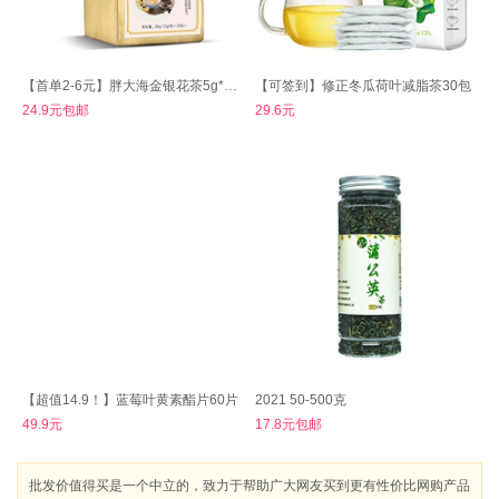
【首单2-6元】胖大海金银花茶5g*18包
【可签到】修正冬瓜荷叶减脂茶30包
24.9元包邮
29.6元
【超值14.9！】蓝莓叶黄素酯片60片
2021 50-500克
49.9元
17.8元包邮
批发价值得买是一个中立的，致力于帮助广大网友买到更有性价比网购产品