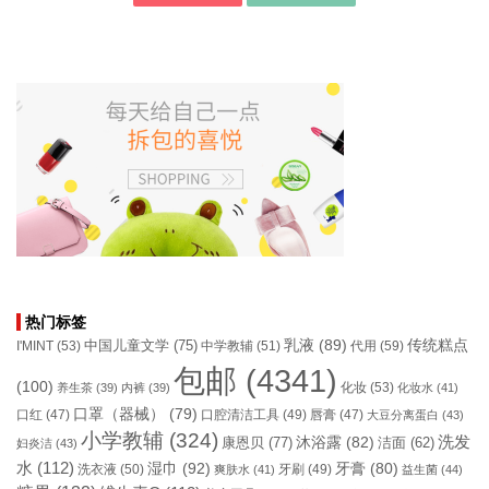
热门标签
乳液
(89)
传统糕点
中国儿童文学
(75)
I'MINT
(53)
中学教辅
(51)
代用
(59)
包邮
(4341)
(100)
化妆
(53)
养生茶
(39)
内裤
(39)
化妆水
(41)
口罩（器械）
(79)
口腔清洁工具
(49)
口红
(47)
唇膏
(47)
大豆分离蛋白
(43)
小学教辅
(324)
洗发
康恩贝
(77)
沐浴露
(82)
洁面
(62)
妇炎洁
(43)
水
(112)
湿巾
(92)
牙膏
(80)
洗衣液
(50)
牙刷
(49)
爽肤水
(41)
益生菌
(44)