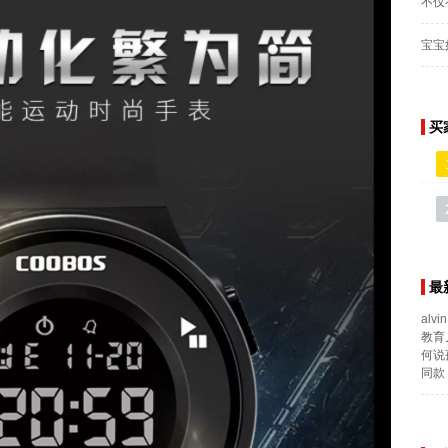
不仅
宝宝
买
最
alvin
教育
何说
同款 