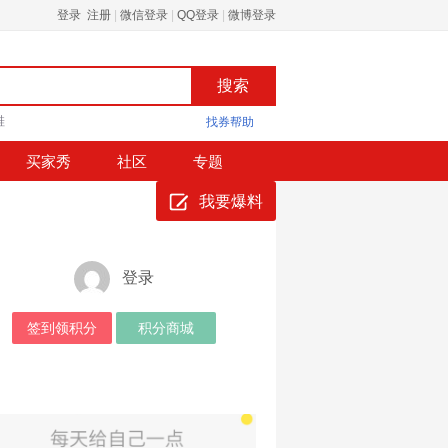
登录 注册
|
微信登录
|
QQ登录
|
微博登录
鞋
找券帮助
买家秀
社区
专题
我要爆料
登录
签到领积分
积分商城