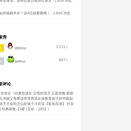
补水保湿，还有抗老功效的红茶水
- 2,839 浏览
如何稳稳学步？这4点很重要哦！
- 2,804 浏览
家秀
3,111
分
1
WillHui
607
分
2
willhui
新评论
发表在《
自驱型成长 父母的语言 正面管教 家庭
儿书籍父母要读养育男孩女孩教育孩子的书籍如
孩子才会听怎么听孩子才肯说【套装自选】 抖音
| 经典家教【3册 | 定价：105】
》