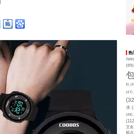
热
I'MI
(89)
红
(4
(47)
(32
水
(
(49)
(112
艾灸
糕点