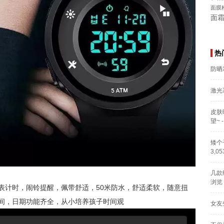
面膜
面
热
防晒
激光
皮肤
望~
-
矮个
3,0
几款
浏览
表计时，闹铃提醒，佩带舒适，50米防水，舒适柔软，随意扭
间，日期功能齐全，从小培养孩子时间观
女友