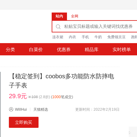
站内
全网
连衣裙
内衣
手机
牛奶
免费领京豆
跑
分类
白菜价
优惠券
精品库
实时榜单
【稳定签到】coobos多功能防水防摔电
子手表
29.9元
￥
108
(
2.8
折)
(
1000
笔成交)
WillHui
天猫精选
更新时间：2022年2月19日
立即购买