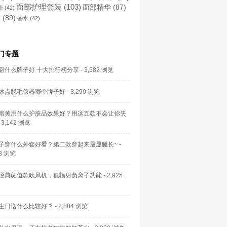
面部护理套装
(103)
面部精华
(87)
粉
(42)
霜
(89)
香水
(42)
门专题
霜什么牌子好 十大排行榜分享
- 3,582 浏览
冰点脱毛仪器哪个牌子好
- 3,290 浏览
暗黄用什么护肤品效果好？用这五款不会让你失
 3,142 浏览
子穿什么外套好看？第二款穿起来最显腿长~
-
53 浏览
经典颜值款吹风机，低辐射负离子功能
- 2,925
生日送什么比较好？
- 2,884 浏览