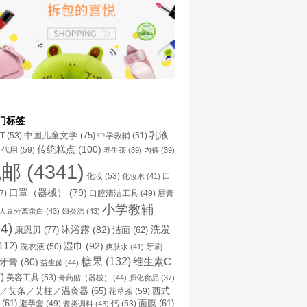
门标签
乳液
中国儿童文学
(75)
NT
(53)
中学教辅
(51)
传统糕点
(100)
代用
(59)
养生茶
(39)
内裤
(39)
包邮
(4341)
化妆
(53)
化妆水
(41)
口
口罩（器械）
(79)
口腔清洁工具
(49)
7)
唇膏
小学教辅
大豆分离蛋白
(43)
妇炎洁
(43)
4)
洗发
康恩贝
(77)
沐浴露
(82)
洁面
(62)
112)
湿巾
(92)
洗衣液
(50)
牙刷
爽肤水
(41)
糖果
(132)
维生素C
牙膏
(80)
益生菌
(44)
)
美容工具
(53)
膏药贴（器械）
(44)
膨化食品
(37)
／艾条／艾柱／温灸器
(65)
花草茶
(59)
西式
(61)
避孕套
(49)
钙
(53)
面膜
(61)
酱类调料
(43)