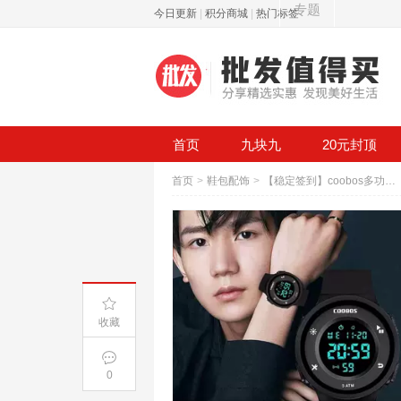
专题
今日更新
|
积分商城
|
热门标签
首页
九块九
20元封顶
首页
>
鞋包配饰
>
【稳定签到】coobos多功能防水防摔电子手表
收藏
0