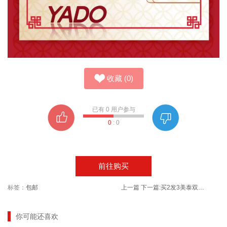
收藏
(
0
)
已有
0
用户参与
0
:
0
前往购买
标签：
包邮
上一篇
下一篇:
买2发3美泰双键100粒成人软胶囊
你可能还喜欢