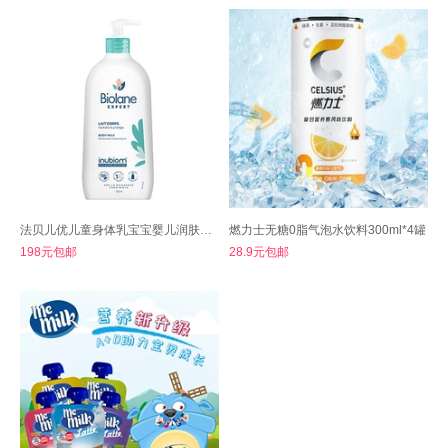
法贝儿优儿童身体乳宝宝婴儿润肤乳300mL
燃力士无糖0脂气泡水饮料300ml*4罐
198元包邮
28.9元包邮