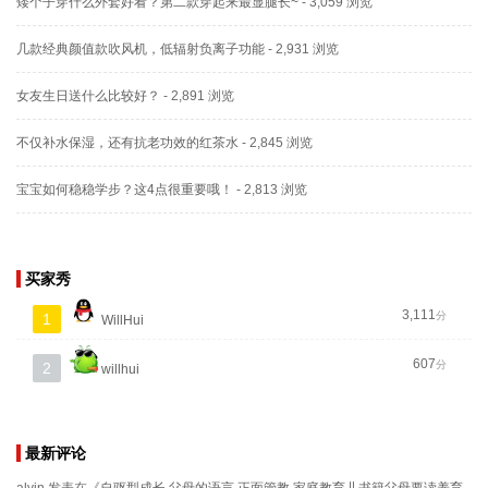
矮个子穿什么外套好看？第二款穿起来最显腿长~
- 3,059 浏览
几款经典颜值款吹风机，低辐射负离子功能
- 2,931 浏览
女友生日送什么比较好？
- 2,891 浏览
不仅补水保湿，还有抗老功效的红茶水
- 2,845 浏览
宝宝如何稳稳学步？这4点很重要哦！
- 2,813 浏览
买家秀
3,111
分
1
WillHui
607
分
2
willhui
最新评论