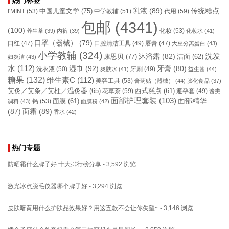
热门标签
乳液
(89)
传统糕点
中国儿童文学
(75)
I'MINT
(53)
中学教辅
(51)
代用
(59)
包邮
(4341)
(100)
化妆
(53)
养生茶
(39)
内裤
(39)
化妆水
(41)
口罩（器械）
(79)
口腔清洁工具
(49)
口红
(47)
唇膏
(47)
大豆分离蛋白
(43)
小学教辅
(324)
洗发
康恩贝
(77)
沐浴露
(82)
洁面
(62)
妇炎洁
(43)
水
(112)
湿巾
(92)
牙膏
(80)
洗衣液
(50)
牙刷
(49)
爽肤水
(41)
益生菌
(44)
糖果
(132)
维生素C
(112)
美容工具
(53)
膏药贴（器械）
(44)
膨化食品
(37)
艾灸／艾条／艾柱／温灸器
(65)
花草茶
(59)
西式糕点
(61)
避孕套
(49)
酱类
面部护理套装
(103)
面部精华
钙
(53)
面膜
(61)
调料
(43)
面膜粉
(42)
(87)
面霜
(89)
香水
(42)
热门专题
防晒霜什么牌子好 十大排行榜分享
- 3,592 浏览
激光冰点脱毛仪器哪个牌子好
- 3,294 浏览
皮肤暗黄用什么护肤品效果好？用这五款不会让你失望~
- 3,146 浏览