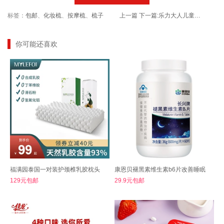
标签：
包邮
、
化妆梳
、
按摩梳
、
梳子
上一篇
下一篇:
乐力大人儿童肠胃女性成人益生菌
你可能还喜欢
福满园泰国一对装护颈椎乳胶枕头
康恩贝褪黑素维生素b6片改善睡眠
129元包邮
29.9元包邮