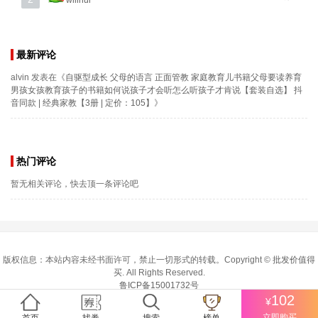
willhui
最新评论
alvin
发表在《
自驱型成长 父母的语言 正面管教 家庭教育儿书籍父母要读养育
男孩女孩教育孩子的书籍如何说孩子才会听怎么听孩子才肯说【套装自选】 抖
音同款 | 经典家教【3册 | 定价：105】
》
热门评论
暂无相关评论，快去顶一条评论吧
版权信息：本站内容未经书面许可，禁止一切形式的转载。Copyright ©
批发价值得
买
. All Rights Reserved.
鲁ICP备15001732号
102
¥
立即购买