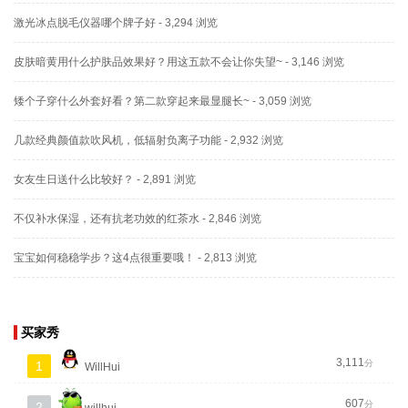
激光冰点脱毛仪器哪个牌子好
- 3,294 浏览
皮肤暗黄用什么护肤品效果好？用这五款不会让你失望~
- 3,146 浏览
矮个子穿什么外套好看？第二款穿起来最显腿长~
- 3,059 浏览
几款经典颜值款吹风机，低辐射负离子功能
- 2,932 浏览
女友生日送什么比较好？
- 2,891 浏览
不仅补水保湿，还有抗老功效的红茶水
- 2,846 浏览
宝宝如何稳稳学步？这4点很重要哦！
- 2,813 浏览
买家秀
3,111
分
1
WillHui
607
分
2