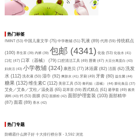
热门标签
乳液
(89)
传统糕点
中国儿童文学
(75)
I'MINT
(53)
中学教辅
(51)
代用
(59)
包邮
(4341)
(100)
化妆
(53)
养生茶
(39)
内裤
(39)
化妆水
(41)
口罩（器械）
(79)
口腔清洁工具
(49)
口红
(47)
唇膏
(47)
大豆分离蛋白
(43)
小学教辅
(324)
洗发
康恩贝
(77)
沐浴露
(82)
洁面
(62)
妇炎洁
(43)
水
(112)
湿巾
(92)
牙膏
(80)
洗衣液
(50)
牙刷
(49)
爽肤水
(41)
益生菌
(44)
糖果
(132)
维生素C
(112)
美容工具
(53)
膏药贴（器械）
(44)
膨化食品
(37)
艾灸／艾条／艾柱／温灸器
(65)
花草茶
(59)
西式糕点
(61)
避孕套
(49)
酱类
面部护理套装
(103)
面部精华
钙
(53)
面膜
(61)
调料
(43)
面膜粉
(42)
(87)
面霜
(89)
香水
(42)
热门专题
防晒霜什么牌子好 十大排行榜分享
- 3,592 浏览