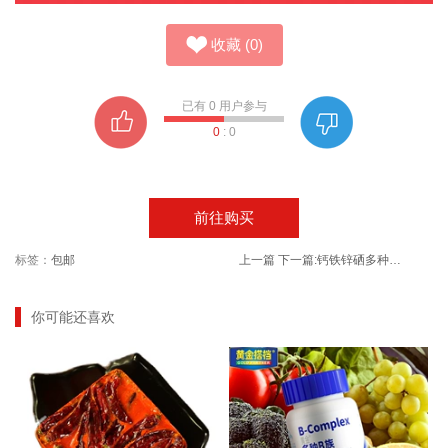
收藏
(
0
)
已有
0
用户参与
0
:
0
前往购买
标签：
包邮
上一篇
下一篇:
钙铁锌硒多种维生素成长钙片碳酸钙
你可能还喜欢