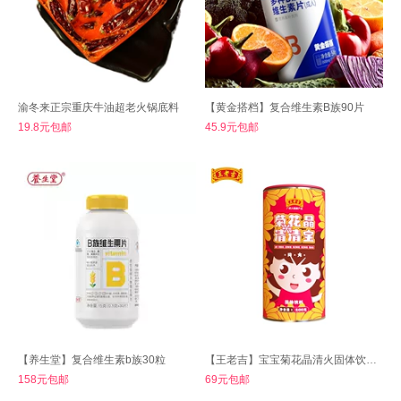
渝冬来正宗重庆牛油超老火锅底料
【黄金搭档】复合维生素B族90片
19.8元包邮
45.9元包邮
【养生堂】复合维生素b族30粒
【王老吉】宝宝菊花晶清火固体饮料200克
158元包邮
69元包邮