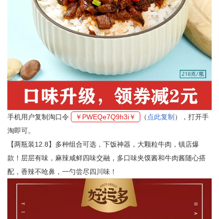
手机用户复制淘口令
￥PWEQe7Q9h3i￥
（
点此复制
），打开手
淘即可。
【两瓶装12.8】多种组合可选，下饭神器，大颗粒牛肉，镇店爆
款！层层有味，麻辣咸鲜四味交融，多口味夹馍酱和牛肉酱随心搭
配，香辣不呛鼻，一勺尝尽四川味！