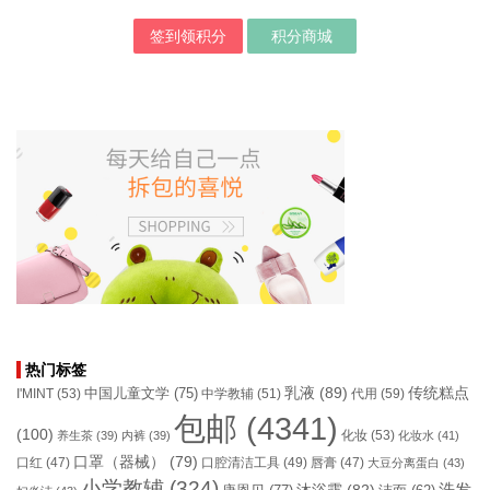
签到领积分
积分商城
热门标签
乳液
(89)
传统糕点
中国儿童文学
(75)
I'MINT
(53)
中学教辅
(51)
代用
(59)
包邮
(4341)
(100)
化妆
(53)
养生茶
(39)
内裤
(39)
化妆水
(41)
口罩（器械）
(79)
口腔清洁工具
(49)
口红
(47)
唇膏
(47)
大豆分离蛋白
(43)
小学教辅
(324)
洗发