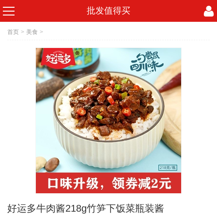
批发值得买
首页
>
美食
>
好运多牛肉酱218g竹笋下饭菜瓶装酱