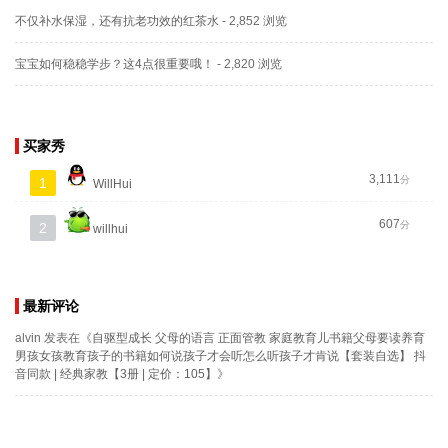
不仅补水保湿，还有抗老功效的红茶水
- 2,852 浏览
宝宝如何稳稳学步？这4点很重要哦！
- 2,820 浏览
买家秀
3,111
分
1
WillHui
607
分
2
willhui
最新评论
alvin
发表在《
自驱型成长 父母的语言 正面管教 家庭教育儿书籍父母要读养育
男孩女孩教育孩子的书籍如何说孩子才会听怎么听孩子才肯说【套装自选】 抖
音同款 | 经典家教【3册 | 定价：105】
》