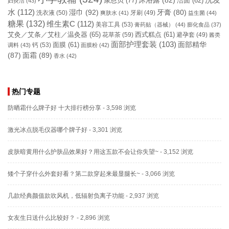
康恩贝
(77)
沐浴露
(82)
洁面
(62)
妇炎洁
(43)
水
(112)
湿巾
(92)
牙膏
(80)
洗衣液
(50)
牙刷
(49)
爽肤水
(41)
益生菌
(44)
糖果
(132)
维生素C
(112)
美容工具
(53)
膏药贴（器械）
(44)
膨化食品
(37)
艾灸／艾条／艾柱／温灸器
(65)
花草茶
(59)
西式糕点
(61)
避孕套
(49)
酱类
面部护理套装
(103)
面部精华
钙
(53)
面膜
(61)
调料
(43)
面膜粉
(42)
(87)
面霜
(89)
香水
(42)
热门专题
防晒霜什么牌子好 十大排行榜分享
- 3,598 浏览
激光冰点脱毛仪器哪个牌子好
- 3,301 浏览
皮肤暗黄用什么护肤品效果好？用这五款不会让你失望~
- 3,152 浏览
矮个子穿什么外套好看？第二款穿起来最显腿长~
- 3,066 浏览
几款经典颜值款吹风机，低辐射负离子功能
- 2,937 浏览
女友生日送什么比较好？
- 2,896 浏览