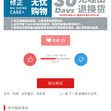
收藏
(
0
)
已有
0
用户参与
0
:
0
前往购买
标签：
代用
、
百年修正
、
花草茶
上一篇
下一篇:
卷翘持久定型眼睫毛夹局部不睫毛器
你可能还喜欢