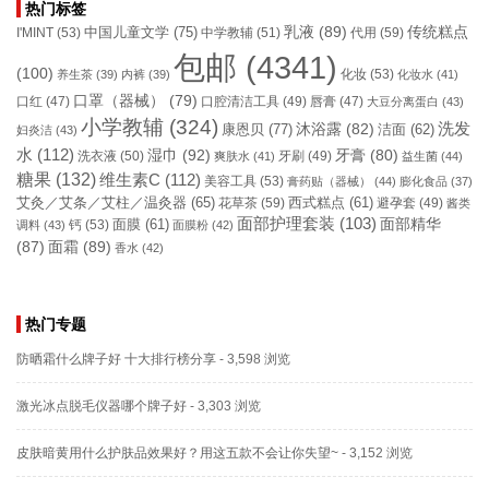
热门标签
乳液
(89)
传统糕点
中国儿童文学
(75)
I'MINT
(53)
中学教辅
(51)
代用
(59)
包邮
(4341)
(100)
化妆
(53)
养生茶
(39)
内裤
(39)
化妆水
(41)
口罩（器械）
(79)
口腔清洁工具
(49)
口红
(47)
唇膏
(47)
大豆分离蛋白
(43)
小学教辅
(324)
洗发
康恩贝
(77)
沐浴露
(82)
洁面
(62)
妇炎洁
(43)
水
(112)
湿巾
(92)
牙膏
(80)
洗衣液
(50)
牙刷
(49)
爽肤水
(41)
益生菌
(44)
糖果
(132)
维生素C
(112)
美容工具
(53)
膏药贴（器械）
(44)
膨化食品
(37)
艾灸／艾条／艾柱／温灸器
(65)
花草茶
(59)
西式糕点
(61)
避孕套
(49)
酱类
面部护理套装
(103)
面部精华
钙
(53)
面膜
(61)
调料
(43)
面膜粉
(42)
(87)
面霜
(89)
香水
(42)
热门专题
防晒霜什么牌子好 十大排行榜分享
- 3,598 浏览
激光冰点脱毛仪器哪个牌子好
- 3,303 浏览
皮肤暗黄用什么护肤品效果好？用这五款不会让你失望~
- 3,152 浏览