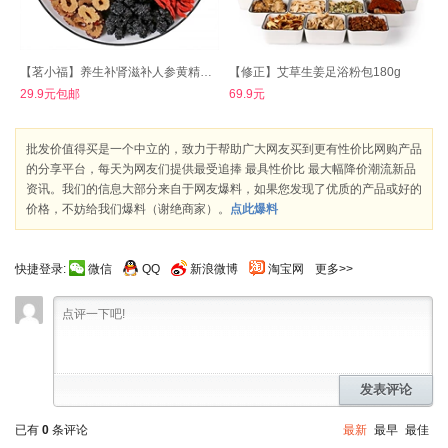
【茗小福】养生补肾滋补人参黄精八宝茶30袋
【修正】艾草生姜足浴粉包180g
29.9元包邮
69.9元
批发价值得买是一个中立的，致力于帮助广大网友买到更有性价比网购产品
的分享平台，每天为网友们提供最受追捧 最具性价比 最大幅降价潮流新品
资讯。我们的信息大部分来自于网友爆料，如果您发现了优质的产品或好的
价格，不妨给我们爆料（谢绝商家）。
点此爆料
快捷登录:
微信
QQ
新浪微博
淘宝网
更多>>
发表评论
已有
0
条评论
最新
最早
最佳