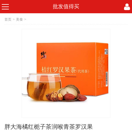
批发值得买
首页
>
美食
>
胖大海橘红栀子茶润喉青茶罗汉果