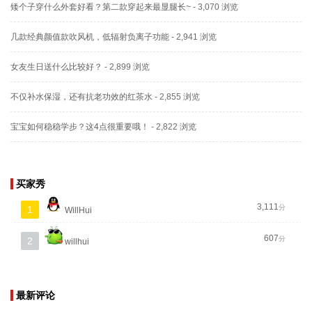
矮个子穿什么外套好看？第二款穿起来最显腿长~
- 3,070 浏览
几款经典颜值款吹风机，低辐射负离子功能
- 2,941 浏览
女友生日送什么比较好？
- 2,899 浏览
不仅补水保湿，还有抗老功效的红茶水
- 2,855 浏览
宝宝如何稳稳学步？这4点很重要哦！
- 2,822 浏览
买家秀
3,111
分
1
WillHui
607
分
2
willhui
最新评论