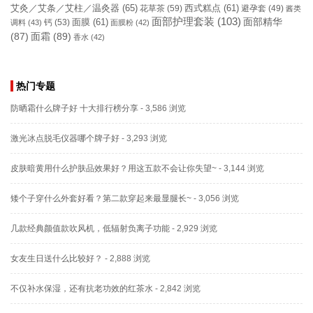
艾灸／艾条／艾柱／温灸器
(65)
花草茶
(59)
西式糕点
(61)
避孕套
(49)
酱类
面部护理套装
(103)
面部精华
钙
(53)
面膜
(61)
调料
(43)
面膜粉
(42)
(87)
面霜
(89)
香水
(42)
热门专题
防晒霜什么牌子好 十大排行榜分享
- 3,586 浏览
激光冰点脱毛仪器哪个牌子好
- 3,293 浏览
皮肤暗黄用什么护肤品效果好？用这五款不会让你失望~
- 3,144 浏览
矮个子穿什么外套好看？第二款穿起来最显腿长~
- 3,056 浏览
几款经典颜值款吹风机，低辐射负离子功能
- 2,929 浏览
女友生日送什么比较好？
- 2,888 浏览
不仅补水保湿，还有抗老功效的红茶水
- 2,842 浏览