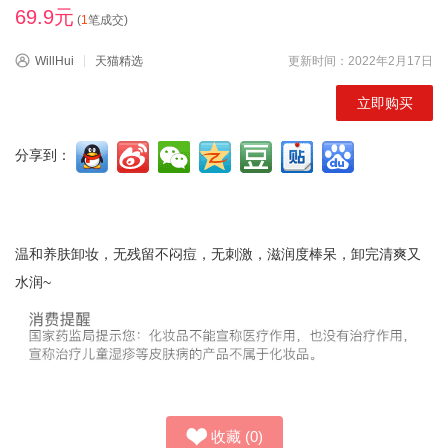
69.9元
(
1
笔成交)
WillHui
天猫精选
更新时间：2022年2月17日
立即购买
分享到：
温和养肤卸妆，无残留不闷痘，无刺激，滋润度棒呆，卸完清爽又
水润~
收藏
(
0
)