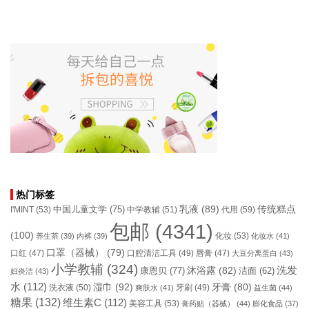
热门标签
乳液
(89)
传统糕点
中国儿童文学
(75)
I'MINT
(53)
中学教辅
(51)
代用
(59)
包邮
(4341)
(100)
化妆
(53)
养生茶
(39)
内裤
(39)
化妆水
(41)
口罩（器械）
(79)
口腔清洁工具
(49)
口红
(47)
唇膏
(47)
大豆分离蛋白
(43)
小学教辅
(324)
洗发
康恩贝
(77)
沐浴露
(82)
洁面
(62)
妇炎洁
(43)
水
(112)
湿巾
(92)
牙膏
(80)
洗衣液
(50)
牙刷
(49)
爽肤水
(41)
益生菌
(44)
糖果
(132)
维生素C
(112)
美容工具
(53)
膏药贴（器械）
(44)
膨化食品
(37)