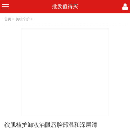
批发值得买
首页
>
美妆个护
>
缤肌植护卸妆油眼唇脸部温和深层清