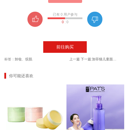
已有
0
用户参与
0
:
0
前往购买
标签：
卸妆
、
缤肌
上一篇
下一篇:
加菲猫儿童面霜秋冬季婴幼儿专用
你可能还喜欢