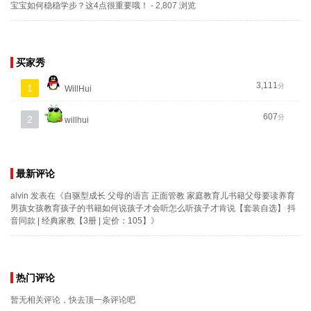
宝宝如何稳稳学步？这4点很重要哦！
- 2,807 浏览
买家秀
3,111
分
1
WillHui
607
分
2
willhui
最新评论
alvin
发表在《
自驱型成长 父母的语言 正面管教 家庭教育儿书籍父母要读养育
男孩女孩教育孩子的书籍如何说孩子才会听怎么听孩子才肯说【套装自选】 抖
音同款 | 经典家教【3册 | 定价：105】
》
热门评论
暂无相关评论，快去顶一条评论吧