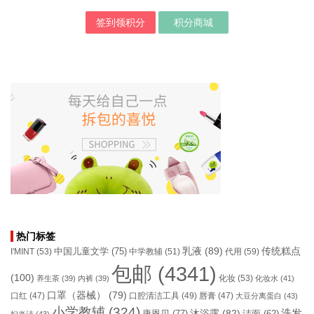
签到领积分
积分商城
热门标签
乳液
(89)
传统糕点
中国儿童文学
(75)
I'MINT
(53)
中学教辅
(51)
代用
(59)
包邮
(4341)
(100)
化妆
(53)
养生茶
(39)
内裤
(39)
化妆水
(41)
口罩（器械）
(79)
口腔清洁工具
(49)
口红
(47)
唇膏
(47)
大豆分离蛋白
(43)
小学教辅
(324)
洗发
康恩贝
(77)
沐浴露
(82)