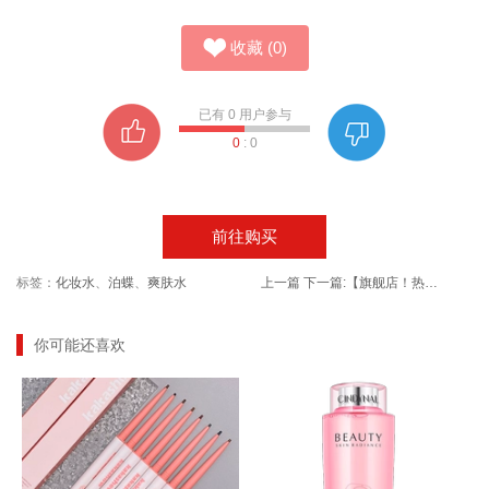
收藏
(
0
)
已有
0
用户参与
0
:
0
前往购买
标签：
化妆水
、
泊蝶
、
爽肤水
上一篇
下一篇:
【旗舰店！热卖爆款】仁和 美白祛斑霜
你可能还喜欢