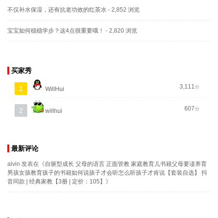
不仅补水保湿，还有抗老功效的红茶水
- 2,852 浏览
宝宝如何稳稳学步？这4点很重要哦！
- 2,820 浏览
买家秀
3,111
分
1
WillHui
607
分
2
willhui
最新评论
alvin
发表在《
自驱型成长 父母的语言 正面管教 家庭教育儿书籍父母要读养育
男孩女孩教育孩子的书籍如何说孩子才会听怎么听孩子才肯说【套装自选】 抖
音同款 | 经典家教【3册 | 定价：105】
》