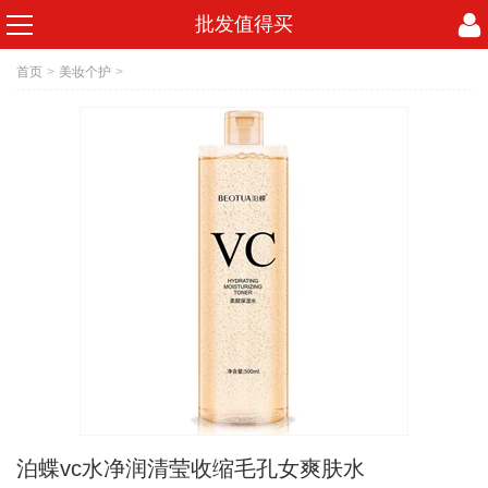
批发值得买
首页
>
美妆个护
>
泊蝶vc水净润清莹收缩毛孔女爽肤水