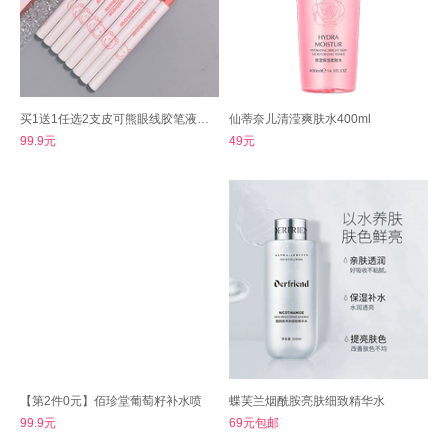
买1送1任选2支皮可熊眼线胶笔液皮克熊卧蚕
仙蒂奈儿清滢爽肤水400ml
99.9元
49元
【第2件0元】佰珍堂葡萄籽补水喷
蝶芙兰烟酰胺亮肤细致精华水
99.9元
69元包邮