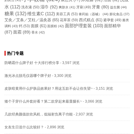
洁面
(62)
妇炎洁
(43)
水
(112)
湿巾
(92)
牙膏
(80)
洗衣液
(50)
牙刷
(49)
爽肤水
(41)
益生菌
(44)
糖果
(132)
维生素C
(112)
美容工具
(53)
膏药贴（器械）
(44)
膨化食品
(37)
艾灸／艾条／艾柱／温灸器
(65)
花草茶
(59)
西式糕点
(61)
避孕套
(49)
酱类
面部护理套装
(103)
面部精华
钙
(53)
面膜
(61)
调料
(43)
面膜粉
(42)
(87)
面霜
(89)
香水
(42)
热门专题
防晒霜什么牌子好 十大排行榜分享
- 3,597 浏览
激光冰点脱毛仪器哪个牌子好
- 3,300 浏览
皮肤暗黄用什么护肤品效果好？用这五款不会让你失望~
- 3,151 浏览
矮个子穿什么外套好看？第二款穿起来最显腿长~
- 3,066 浏览
几款经典颜值款吹风机，低辐射负离子功能
- 2,937 浏览
女友生日送什么比较好？
- 2,896 浏览