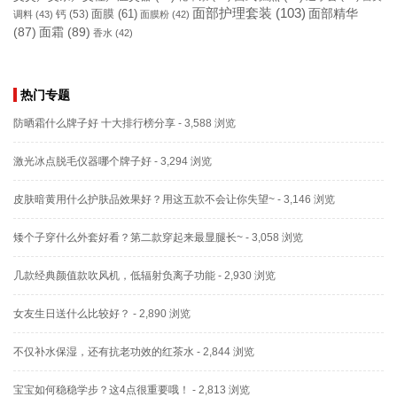
面部护理套装
(103)
面部精华
钙
(53)
面膜
(61)
调料
(43)
面膜粉
(42)
(87)
面霜
(89)
香水
(42)
热门专题
防晒霜什么牌子好 十大排行榜分享
- 3,588 浏览
激光冰点脱毛仪器哪个牌子好
- 3,294 浏览
皮肤暗黄用什么护肤品效果好？用这五款不会让你失望~
- 3,146 浏览
矮个子穿什么外套好看？第二款穿起来最显腿长~
- 3,058 浏览
几款经典颜值款吹风机，低辐射负离子功能
- 2,930 浏览
女友生日送什么比较好？
- 2,890 浏览
不仅补水保湿，还有抗老功效的红茶水
- 2,844 浏览
宝宝如何稳稳学步？这4点很重要哦！
- 2,813 浏览