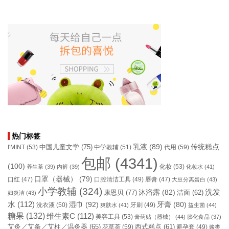
热门标签
乳液
(89)
传统糕点
中国儿童文学
(75)
I'MINT
(53)
中学教辅
(51)
代用
(59)
包邮
(4341)
(100)
化妆
(53)
养生茶
(39)
内裤
(39)
化妆水
(41)
口罩（器械）
(79)
口腔清洁工具
(49)
口红
(47)
唇膏
(47)
大豆分离蛋白
(43)
小学教辅
(324)
洗发
康恩贝
(77)
沐浴露
(82)
洁面
(62)
妇炎洁
(43)
水
(112)
湿巾
(92)
牙膏
(80)
洗衣液
(50)
牙刷
(49)
爽肤水
(41)
益生菌
(44)
糖果
(132)
维生素C
(112)
美容工具
(53)
膏药贴（器械）
(44)
膨化食品
(37)
艾灸／艾条／艾柱／温灸器
(65)
花草茶
(59)
西式糕点
(61)
避孕套
(49)
酱类