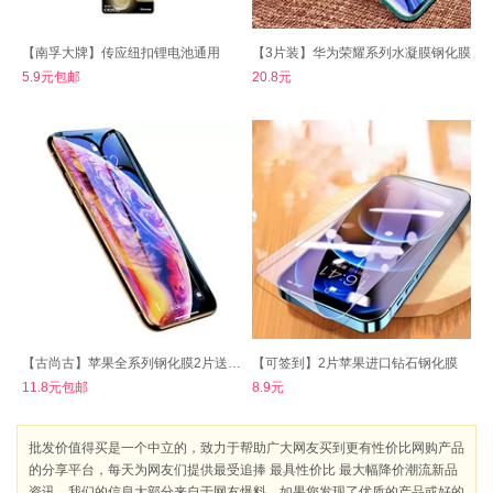
【南孚大牌】传应纽扣锂电池通用
【3片装】华为荣耀系列水凝膜钢化膜
5.9元包邮
20.8元
【古尚古】苹果全系列钢化膜2片送神器
【可签到】2片苹果进口钻石钢化膜
11.8元包邮
8.9元
批发价值得买是一个中立的，致力于帮助广大网友买到更有性价比网购产品
的分享平台，每天为网友们提供最受追捧 最具性价比 最大幅降价潮流新品
资讯。我们的信息大部分来自于网友爆料，如果您发现了优质的产品或好的