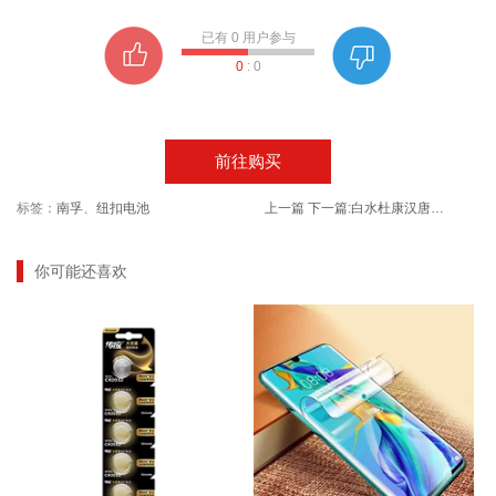
已有
0
用户参与
0
:
0
前往购买
标签：
南孚
、
纽扣电池
上一篇
下一篇:
白水杜康汉唐酒窖虎福浓香型礼盒装
你可能还喜欢