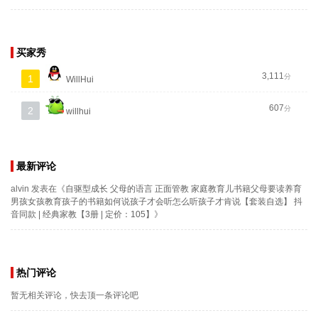
买家秀
3,111
分
1
WillHui
607
分
2
willhui
最新评论
alvin
发表在《
自驱型成长 父母的语言 正面管教 家庭教育儿书籍父母要读养育
男孩女孩教育孩子的书籍如何说孩子才会听怎么听孩子才肯说【套装自选】 抖
音同款 | 经典家教【3册 | 定价：105】
》
热门评论
暂无相关评论，快去顶一条评论吧