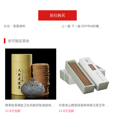
前往购买
标签：
香熏香料
上一篇
下一篇:
SOYRAIE/曦雨家用洗护任选三件组合
你可能还喜欢
檀香蚊香驱蚊卫生间厕所除臭除味熏香持久
印度老山檀香线香财神香沉香艾草卧香
11.8元包邮
11.8元包邮