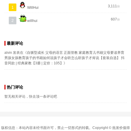
3,111
分
1
WillHui
607
分
2
willhui
最新评论
alvin
发表在《
自驱型成长 父母的语言 正面管教 家庭教育儿书籍父母要读养育
男孩女孩教育孩子的书籍如何说孩子才会听怎么听孩子才肯说【套装自选】 抖
音同款 | 经典家教【3册 | 定价：105】
》
热门评论
暂无相关评论，快去顶一条评论吧
版权信息：本站内容未经书面许可，禁止一切形式的转载。Copyright ©
批发价值得