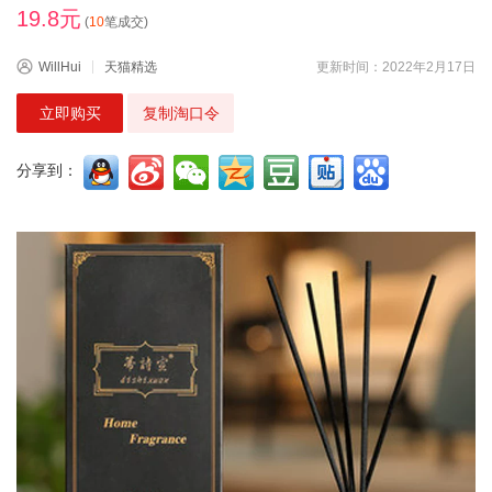
19.8元
(
10
笔成交)
WillHui
天猫精选
更新时间：2022年2月17日
立即购买
复制淘口令
分享到：