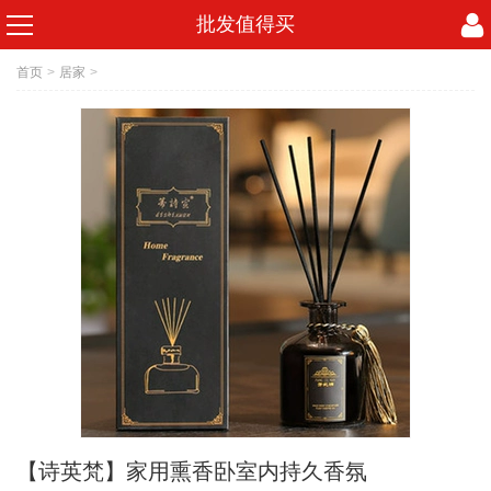
批发值得买
首页
>
居家
>
【诗英梵】家用熏香卧室内持久香氛