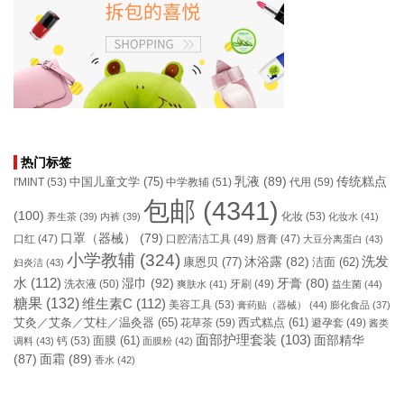
热门标签
乳液
(89)
传统糕点
中国儿童文学
(75)
I'MINT
(53)
中学教辅
(51)
代用
(59)
包邮
(4341)
(100)
化妆
(53)
养生茶
(39)
内裤
(39)
化妆水
(41)
口罩（器械）
(79)
口腔清洁工具
(49)
口红
(47)
唇膏
(47)
大豆分离蛋白
(43)
小学教辅
(324)
洗发
康恩贝
(77)
沐浴露
(82)
洁面
(62)
妇炎洁
(43)
水
(112)
湿巾
(92)
牙膏
(80)
洗衣液
(50)
牙刷
(49)
爽肤水
(41)
益生菌
(44)
糖果
(132)
维生素C
(112)
美容工具
(53)
膏药贴（器械）
(44)
膨化食品
(37)
艾灸／艾条／艾柱／温灸器
(65)
花草茶
(59)
西式糕点
(61)
避孕套
(49)
酱类
面部护理套装
(103)
面部精华
钙
(53)
面膜
(61)
调料
(43)
面膜粉
(42)
(87)
面霜
(89)
香水
(42)