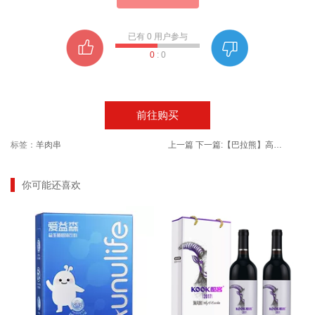
已有
0
用户参与
0
:
0
前往购买
标签：
羊肉串
上一篇
下一篇:
【巴拉熊】高档竹筷子家用装20双
你可能还喜欢