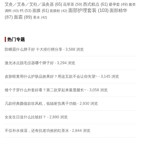
艾灸／艾条／艾柱／温灸器
(65)
花草茶
(59)
西式糕点
(61)
避孕套
(49)
酱类
面部护理套装
(103)
面部精华
钙
(53)
面膜
(61)
调料
(43)
面膜粉
(42)
(87)
面霜
(89)
香水
(42)
热门专题
防晒霜什么牌子好 十大排行榜分享
- 3,588 浏览
激光冰点脱毛仪器哪个牌子好
- 3,294 浏览
皮肤暗黄用什么护肤品效果好？用这五款不会让你失望~
- 3,145 浏览
矮个子穿什么外套好看？第二款穿起来最显腿长~
- 3,058 浏览
几款经典颜值款吹风机，低辐射负离子功能
- 2,930 浏览
女友生日送什么比较好？
- 2,890 浏览
不仅补水保湿，还有抗老功效的红茶水
- 2,844 浏览