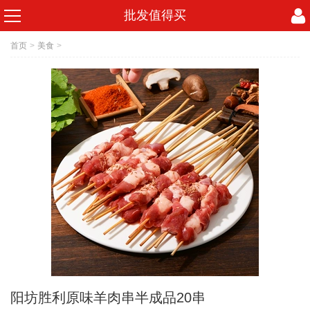
批发值得买
首页
>
美食
>
阳坊胜利原味羊肉串半成品20串