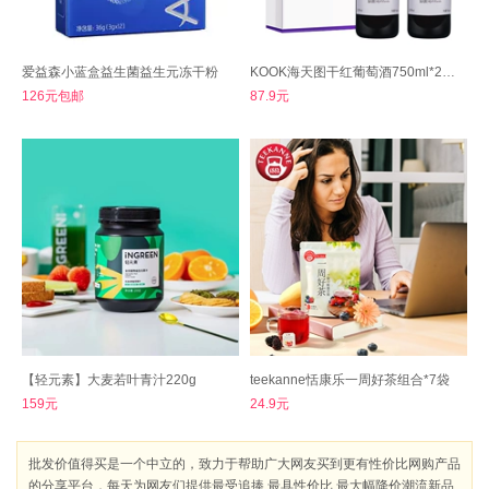
爱益森小蓝盒益生菌益生元冻干粉
KOOK海天图干红葡萄酒750ml*2瓶装
126元包邮
87.9元
【轻元素】大麦若叶青汁220g
teekanne恬康乐一周好茶组合*7袋
159元
24.9元
批发价值得买是一个中立的，致力于帮助广大网友买到更有性价比网购产品
的分享平台，每天为网友们提供最受追捧 最具性价比 最大幅降价潮流新品