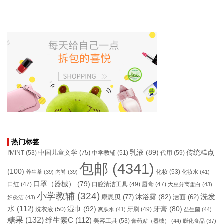
热门标签
乳液
(89)
传统糕点
中国儿童文学
(75)
I'MINT
(53)
中学教辅
(51)
代用
(59)
包邮
(4341)
(100)
化妆
(53)
养生茶
(39)
内裤
(39)
化妆水
(41)
口罩（器械）
(79)
口腔清洁工具
(49)
口红
(47)
唇膏
(47)
大豆分离蛋白
(43)
小学教辅
(324)
洗发
康恩贝
(77)
沐浴露
(82)
洁面
(62)
妇炎洁
(43)
水
(112)
湿巾
(92)
牙膏
(80)
洗衣液
(50)
牙刷
(49)
爽肤水
(41)
益生菌
(44)
糖果
(132)
维生素C
(112)
美容工具
(53)
膏药贴（器械）
(44)
膨化食品
(37)