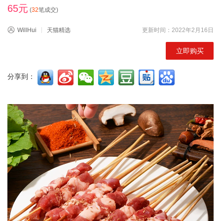
65元
(
32
笔成交)
WillHui
天猫精选
更新时间：2022年2月16日
立即购买
分享到：