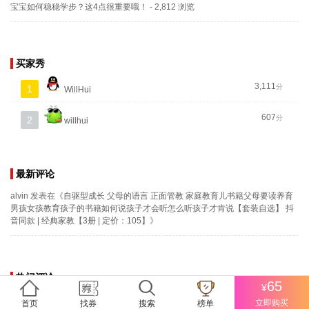
宝宝如何稳稳学步？这4点很重要哦！
- 2,812 浏览
买家秀
3,111
分
1
WillHui
607
分
2
willhui
最新评论
alvin
发表在《
自驱型成长 父母的语言 正面管教 家庭教育儿书籍父母要读养育
男孩女孩教育孩子的书籍如何说孩子才会听怎么听孩子才肯说【套装自选】 抖
音同款 | 经典家教【3册 | 定价：105】
》
热门评论
65
¥
暂无相关评论，快去顶一条评论吧
立即购买
首页
找券
搜索
榜单