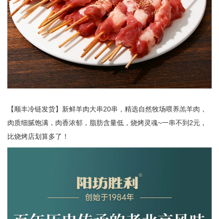
【顺丰冷链发货】新鲜羊肉大串20串，精选自然牧场喂养羔羊肉，
肉质细腻饱满，肉香浓郁，脂肪含量低，烧烤灵魂~一串不到2元，
比烧烤店划算多了！