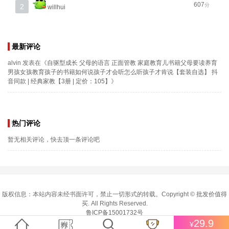
607
分
2
willhui
最新评论
alvin
发表在《
自驱型成长 父母的语言 正面管教 家庭教育儿书籍父母要读养育
男孩女孩教育孩子的书籍如何说孩子才会听怎么听孩子才肯说【套装自选】 抖
音同款 | 经典家教【3册 | 定价：105】
》
热门评论
暂无相关评论，快去顶一条评论吧
版权信息：本站内容未经书面许可，禁止一切形式的转载。Copyright ©
批发价值得
买
. All Rights Reserved.
鲁ICP备15001732号
29.9
¥