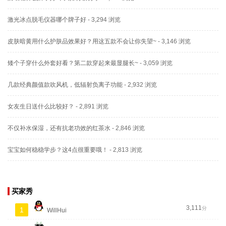
激光冰点脱毛仪器哪个牌子好
- 3,294 浏览
皮肤暗黄用什么护肤品效果好？用这五款不会让你失望~
- 3,146 浏览
矮个子穿什么外套好看？第二款穿起来最显腿长~
- 3,059 浏览
几款经典颜值款吹风机，低辐射负离子功能
- 2,932 浏览
女友生日送什么比较好？
- 2,891 浏览
不仅补水保湿，还有抗老功效的红茶水
- 2,846 浏览
宝宝如何稳稳学步？这4点很重要哦！
- 2,813 浏览
买家秀
3,111
分
1
WillHui