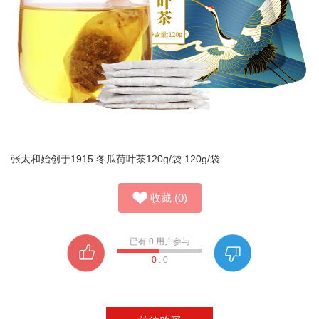
张太和始创于1915 冬瓜荷叶茶120g/袋 120g/袋
收藏
(
0
)
已有
0
用户参与
0
:
0