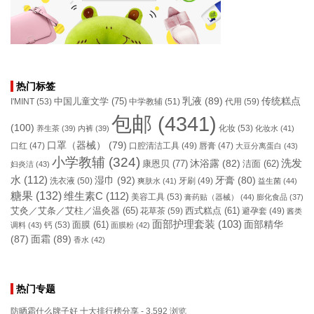
热门标签
乳液
(89)
传统糕点
中国儿童文学
(75)
I'MINT
(53)
中学教辅
(51)
代用
(59)
包邮
(4341)
(100)
化妆
(53)
养生茶
(39)
内裤
(39)
化妆水
(41)
口罩（器械）
(79)
口腔清洁工具
(49)
口红
(47)
唇膏
(47)
大豆分离蛋白
(43)
小学教辅
(324)
洗发
康恩贝
(77)
沐浴露
(82)
洁面
(62)
妇炎洁
(43)
水
(112)
湿巾
(92)
牙膏
(80)
洗衣液
(50)
牙刷
(49)
爽肤水
(41)
益生菌
(44)
糖果
(132)
维生素C
(112)
美容工具
(53)
膏药贴（器械）
(44)
膨化食品
(37)
艾灸／艾条／艾柱／温灸器
(65)
花草茶
(59)
西式糕点
(61)
避孕套
(49)
酱类
面部护理套装
(103)
面部精华
钙
(53)
面膜
(61)
调料
(43)
面膜粉
(42)
(87)
面霜
(89)
香水
(42)
热门专题
防晒霜什么牌子好 十大排行榜分享
- 3,592 浏览