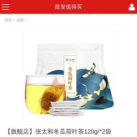
批发值得买
首页
>
居家
>
【旗舰店】张太和冬瓜荷叶茶120g/*2袋