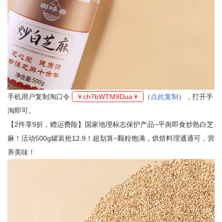
手机用户复制淘口令
￥ch7bWTM9Dua￥
（
点此复制
），打开手
淘即可。
【2件享9折，赠运费险】国家地理标志保护产品~平舆即食炒熟白芝
麻！活动500g罐装抢12.9！超划算~颗粒饱满，烘焙料理通通可，营
养美味！