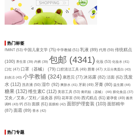
热门标签
乳液
(89)
传统糕点
中国儿童文学
(75)
I'MINT
(53)
中学教辅
(51)
代用
(59)
包邮
(4341)
(100)
化妆
(53)
养生茶
(39)
内裤
(39)
化妆水
(41)
口罩（器械）
(79)
口腔清洁工具
(49)
口红
(47)
唇膏
(47)
大豆分离蛋白
(43)
小学教辅
(324)
洗发
康恩贝
(77)
沐浴露
(82)
洁面
(62)
妇炎洁
(43)
水
(112)
湿巾
(92)
牙膏
(80)
洗衣液
(50)
牙刷
(49)
爽肤水
(41)
益生菌
(44)
糖果
(132)
维生素C
(112)
美容工具
(53)
膏药贴（器械）
(44)
膨化食品
(37)
艾灸／艾条／艾柱／温灸器
(65)
花草茶
(59)
西式糕点
(61)
避孕套
(49)
酱类
面部护理套装
(103)
面部精华
钙
(53)
面膜
(61)
调料
(43)
面膜粉
(42)
(87)
面霜
(89)
香水
(42)
热门专题