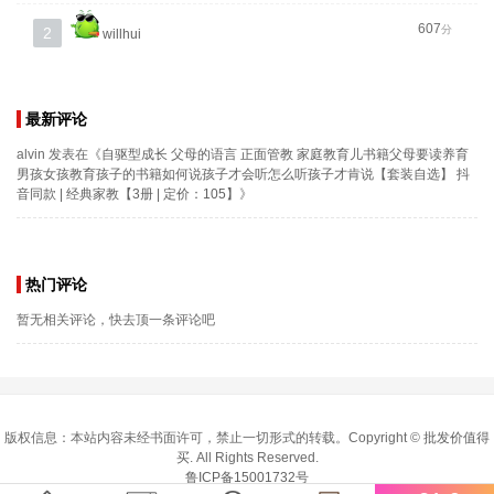
607
分
2
willhui
最新评论
alvin
发表在《
自驱型成长 父母的语言 正面管教 家庭教育儿书籍父母要读养育
男孩女孩教育孩子的书籍如何说孩子才会听怎么听孩子才肯说【套装自选】 抖
音同款 | 经典家教【3册 | 定价：105】
》
热门评论
暂无相关评论，快去顶一条评论吧
版权信息：本站内容未经书面许可，禁止一切形式的转载。Copyright ©
批发价值得
买
. All Rights Reserved.
鲁ICP备15001732号