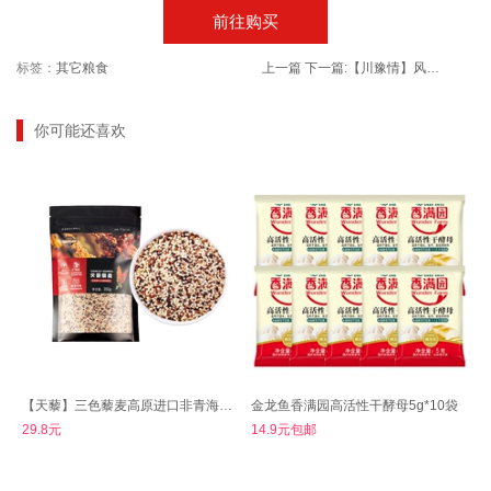
前往购买
标签：
其它粮食
上一篇
下一篇:
【川豫情】风味红油面皮凉皮10袋
你可能还喜欢
【天藜】三色藜麦高原进口非青海一级黎米
金龙鱼香满园高活性干酵母5g*10袋
29.8元
14.9元包邮