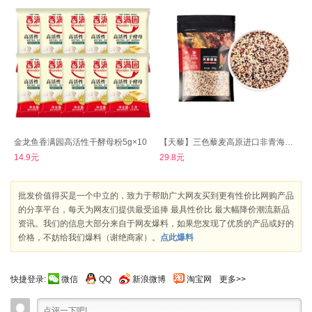
金龙鱼香满园高活性干酵母粉5g×10
【天藜】三色藜麦高原进口非青海一级黎米
14.9元
29.8元
批发价值得买是一个中立的，致力于帮助广大网友买到更有性价比网购产品
的分享平台，每天为网友们提供最受追捧 最具性价比 最大幅降价潮流新品
资讯。我们的信息大部分来自于网友爆料，如果您发现了优质的产品或好的
价格，不妨给我们爆料（谢绝商家）。
点此爆料
快捷登录:
微信
QQ
新浪微博
淘宝网
更多>>