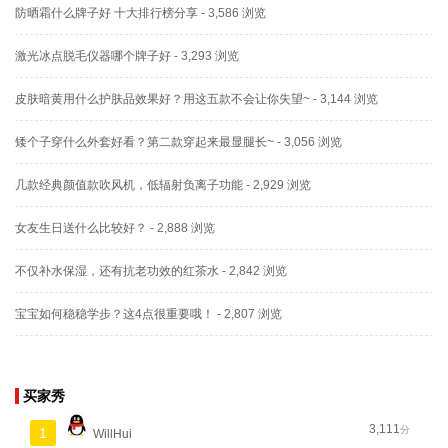
防晒霜什么牌子好 十大排行榜分享
- 3,586 浏览
激光冰点脱毛仪器哪个牌子好
- 3,293 浏览
皮肤暗黄用什么护肤品效果好？用这五款不会让你失望~
- 3,144 浏览
矮个子穿什么外套好看？第二款穿起来最显腿长~
- 3,056 浏览
几款经典颜值款吹风机，低辐射负离子功能
- 2,929 浏览
女友生日送什么比较好？
- 2,888 浏览
不仅补水保湿，还有抗老功效的红茶水
- 2,842 浏览
宝宝如何稳稳学步？这4点很重要哦！
- 2,807 浏览
买家秀
3,111
分
1
WillHui