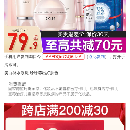
手机用户复制淘口令
￥AEDQe7GQ6dz￥
（
点此复制
），打开手
淘即可。
美白补水淡斑 珍珠养出好肤色