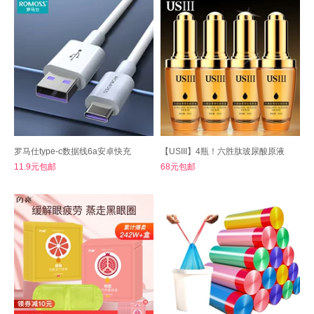
罗马仕type-c数据线6a安卓快充
【USIII】4瓶！六胜肽玻尿酸原液
11.9元包邮
68元包邮