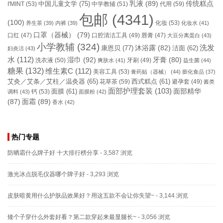
乳液
(89)
传统糕点
中国儿童文学
(75)
I'MINT
(53)
中学教辅
(51)
代用
(59)
包邮
(4341)
(100)
化妆
(53)
养生茶
(39)
内裤
(39)
化妆水
(41)
口罩（器械）
(79)
口腔清洁工具
(49)
口红
(47)
唇膏
(47)
大豆分离蛋白
(43)
小学教辅
(324)
洗发
康恩贝
(77)
沐浴露
(82)
洁面
(62)
妇炎洁
(43)
水
(112)
湿巾
(92)
牙膏
(80)
洗衣液
(50)
牙刷
(49)
爽肤水
(41)
益生菌
(44)
糖果
(132)
维生素C
(112)
美容工具
(53)
膏药贴（器械）
(44)
膨化食品
(37)
艾灸／艾条／艾柱／温灸器
(65)
花草茶
(59)
西式糕点
(61)
避孕套
(49)
酱类
面部护理套装
(103)
面部精华
钙
(53)
面膜
(61)
调料
(43)
面膜粉
(42)
(87)
面霜
(89)
香水
(42)
热门专题
防晒霜什么牌子好 十大排行榜分享
- 3,587 浏览
激光冰点脱毛仪器哪个牌子好
- 3,293 浏览
皮肤暗黄用什么护肤品效果好？用这五款不会让你失望~
- 3,144 浏览
矮个子穿什么外套好看？第二款穿起来最显腿长~
- 3,056 浏览