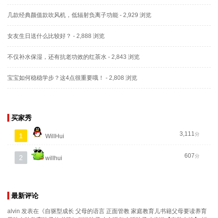
几款经典颜值款吹风机，低辐射负离子功能
- 2,929 浏览
女友生日送什么比较好？
- 2,888 浏览
不仅补水保湿，还有抗老功效的红茶水
- 2,843 浏览
宝宝如何稳稳学步？这4点很重要哦！
- 2,808 浏览
买家秀
3,111
分
1
WillHui
607
分
2
willhui
最新评论
alvin
发表在《
自驱型成长 父母的语言 正面管教 家庭教育儿书籍父母要读养育