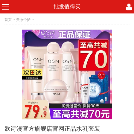
批发值得买
首页
>
美妆个护
>
欧诗漫官方旗舰店官网正品水乳套装