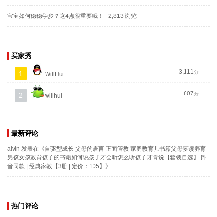
宝宝如何稳稳学步？这4点很重要哦！
- 2,813 浏览
买家秀
3,111
分
1
WillHui
607
分
2
willhui
最新评论
alvin
发表在《
自驱型成长 父母的语言 正面管教 家庭教育儿书籍父母要读养育
男孩女孩教育孩子的书籍如何说孩子才会听怎么听孩子才肯说【套装自选】 抖
音同款 | 经典家教【3册 | 定价：105】
》
热门评论