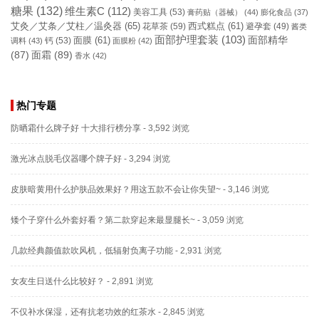
糖果
(132)
维生素C
(112)
美容工具
(53)
膏药贴（器械）
(44)
膨化食品
(37)
艾灸／艾条／艾柱／温灸器
(65)
花草茶
(59)
西式糕点
(61)
避孕套
(49)
酱类
面部护理套装
(103)
面部精华
钙
(53)
面膜
(61)
调料
(43)
面膜粉
(42)
(87)
面霜
(89)
香水
(42)
热门专题
防晒霜什么牌子好 十大排行榜分享
- 3,592 浏览
激光冰点脱毛仪器哪个牌子好
- 3,294 浏览
皮肤暗黄用什么护肤品效果好？用这五款不会让你失望~
- 3,146 浏览
矮个子穿什么外套好看？第二款穿起来最显腿长~
- 3,059 浏览
几款经典颜值款吹风机，低辐射负离子功能
- 2,931 浏览
女友生日送什么比较好？
- 2,891 浏览
不仅补水保湿，还有抗老功效的红茶水
- 2,845 浏览