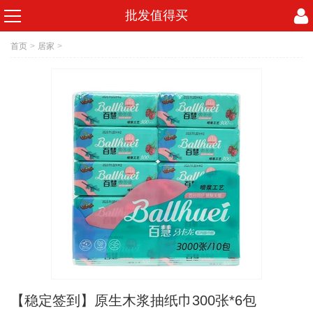
批发值得买
首页
>
居家
>
【稳定签到】原生木浆抽纸巾300张*6包