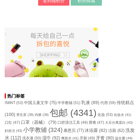
签到领积分
积分商城
热门标签
乳液
(89)
传统糕点
中国儿童文学
(75)
I'MINT
(53)
中学教辅
(51)
代用
(59)
包邮
(4341)
(100)
化妆
(53)
养生茶
(39)
内裤
(39)
化妆水
(41)
口罩（器械）
(79)
口腔清洁工具
(49)
口红
(47)
唇膏
(47)
大豆分离蛋白
(43)
小学教辅
(324)
洗发
康恩贝
(77)
沐浴露
(82)
洁面
(62)
妇炎洁
(43)
水
(112)
湿巾
(92)
牙膏
(80)
洗衣液
(50)
牙刷
(49)
爽肤水
(41)
益生菌
(44)