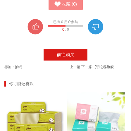
收藏
(
0
)
已有
0
用户参与
0
:
0
前往购买
标签：
抽纸
上一篇
下一篇:
【玥之秘旗舰店】水盈美白防晒霜
你可能还喜欢