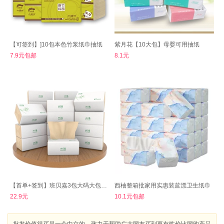
【可签到】]10包本色竹浆纸巾抽纸
紫月花【10大包】母婴可用抽纸
7.9元包邮
8.1元
【首单+签到】班贝嘉3包大码大包抽纸
西柚整箱批家用实惠装蓝漂卫生纸巾
22.9元
10.1元包邮