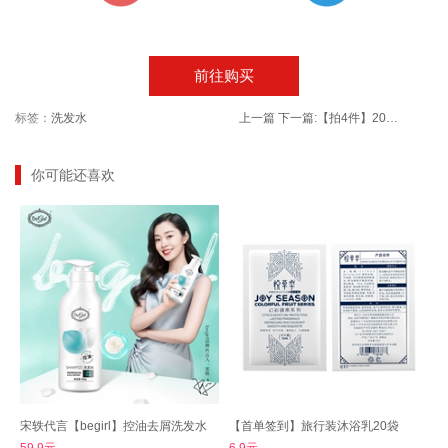
前往购买
标签：
洗发水
上一篇
下一篇:
【拍4件】20条M-L由趣超薄防漏卫生巾安心裤
你可能还喜欢
宋轶代言【begirl】控油去屑洗发水
【首单签到】旅行装沐浴乳20袋
59.9元
6.9元