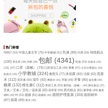
热门标签
乳液
(89)
传统糕点
中国儿童文学
(75)
I'MINT
(53)
中学教辅
(51)
代用
(59)
包邮
(4341)
(100)
化妆
(53)
养生茶
(39)
内裤
(39)
化妆水
(41)
口罩（器械）
(79)
口腔清洁工具
(49)
口红
(47)
唇膏
(47)
大豆分离蛋白
(43)
小学教辅
(324)
洗发
康恩贝
(77)
沐浴露
(82)
洁面
(62)
妇炎洁
(43)
水
(112)
湿巾
(92)
牙膏
(80)
洗衣液
(50)
牙刷
(49)
爽肤水
(41)
益生菌
(44)
糖果
(132)
维生素C
(112)
美容工具
(53)
膏药贴（器械）
(44)
膨化食品
(37)
艾灸／艾条／艾柱／温灸器
(65)
花草茶
(59)
西式糕点
(61)
避孕套
(49)
酱类
面部护理套装
(103)
面部精华
钙
(53)
面膜
(61)
调料
(43)
面膜粉
(42)
(87)
面霜
(89)
香水
(42)