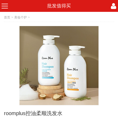
批发值得买
首页
>
美妆个护
>
roomplus控油柔顺洗发水