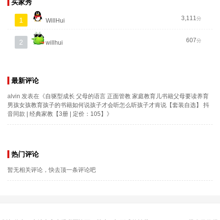
买家秀
3,111
分
1
WillHui
607
分
2
willhui
最新评论
alvin
发表在《
自驱型成长 父母的语言 正面管教 家庭教育儿书籍父母要读养育
男孩女孩教育孩子的书籍如何说孩子才会听怎么听孩子才肯说【套装自选】 抖
音同款 | 经典家教【3册 | 定价：105】
》
热门评论
暂无相关评论，快去顶一条评论吧