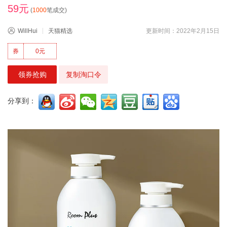
59元
(
1000
笔成交)
WillHui
天猫精选
更新时间：2022年2月15日
券
0元
领券抢购
复制淘口令
分享到：