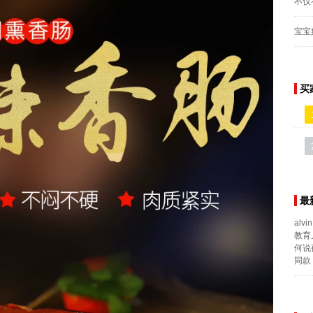
不仅
宝宝
买
最
alvin
教育
何说
同款 