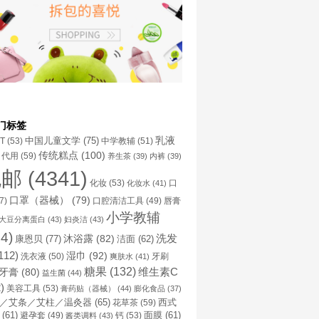
门标签
乳液
中国儿童文学
(75)
NT
(53)
中学教辅
(51)
传统糕点
(100)
代用
(59)
养生茶
(39)
内裤
(39)
包邮
(4341)
化妆
(53)
化妆水
(41)
口
口罩（器械）
(79)
口腔清洁工具
(49)
7)
唇膏
小学教辅
大豆分离蛋白
(43)
妇炎洁
(43)
4)
洗发
康恩贝
(77)
沐浴露
(82)
洁面
(62)
112)
湿巾
(92)
洗衣液
(50)
牙刷
爽肤水
(41)
糖果
(132)
维生素C
牙膏
(80)
益生菌
(44)
)
美容工具
(53)
膏药贴（器械）
(44)
膨化食品
(37)
／艾条／艾柱／温灸器
(65)
花草茶
(59)
西式
(61)
避孕套
(49)
钙
(53)
面膜
(61)
酱类调料
(43)