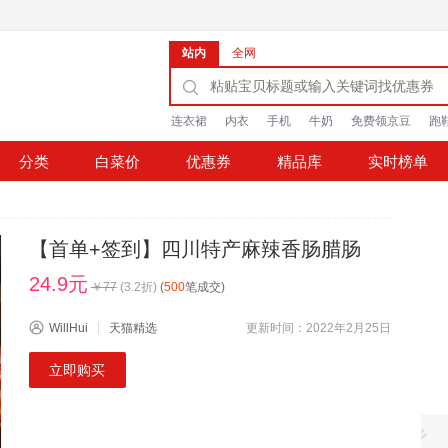
站内
全网
连衣裙
内衣
手机
牛奶
免费领京豆
跑
分类
白菜价
优惠券
精品库
实时榜单
【首单+签到】四川特产麻辣香肠腊肠
24.9元
￥
77
(
3.2
折)
(
500
笔成交)
WillHui
天猫精选
更新时间：2022年2月25日
立即购买