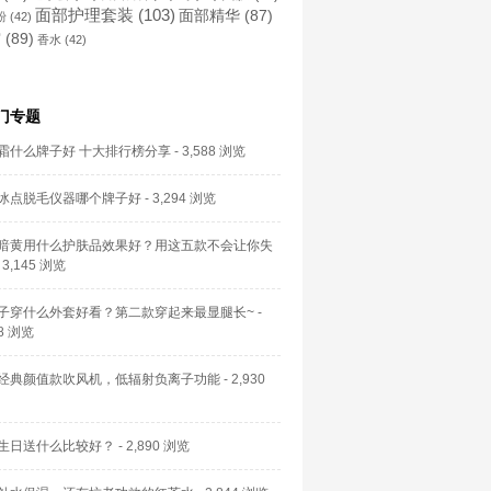
面部护理套装
(103)
面部精华
(87)
粉
(42)
霜
(89)
香水
(42)
门专题
霜什么牌子好 十大排行榜分享
- 3,588 浏览
冰点脱毛仪器哪个牌子好
- 3,294 浏览
暗黄用什么护肤品效果好？用这五款不会让你失
 3,145 浏览
子穿什么外套好看？第二款穿起来最显腿长~
-
58 浏览
经典颜值款吹风机，低辐射负离子功能
- 2,930
生日送什么比较好？
- 2,890 浏览