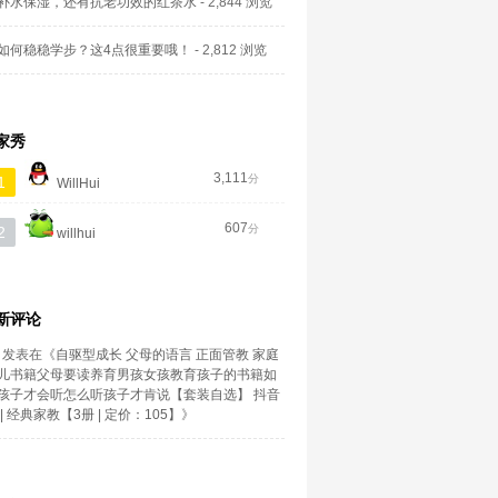
补水保湿，还有抗老功效的红茶水
- 2,844 浏览
如何稳稳学步？这4点很重要哦！
- 2,812 浏览
家秀
3,111
分
1
WillHui
607
分
2
willhui
新评论
发表在《
自驱型成长 父母的语言 正面管教 家庭
儿书籍父母要读养育男孩女孩教育孩子的书籍如
孩子才会听怎么听孩子才肯说【套装自选】 抖音
| 经典家教【3册 | 定价：105】
》