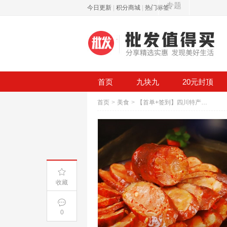
专题
今日更新
|
积分商城
|
热门标签
首页
九块九
20元封顶
首页
>
美食
>
【首单+签到】四川特产麻辣香肠腊肠
收藏
0