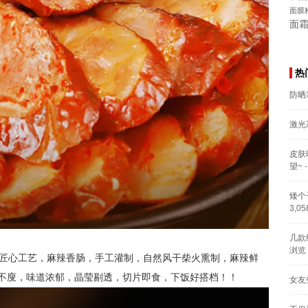
面膜
面
热
防晒
激光
皮肤
望~
-
矮个
3,0
几款
浏览
，匠心工艺，麻辣香肠，手工灌制，自然风干柴火熏制，麻辣鲜
不廋，味道浓郁，晶莹剔透，切片即食，下饭好搭档！！
女友