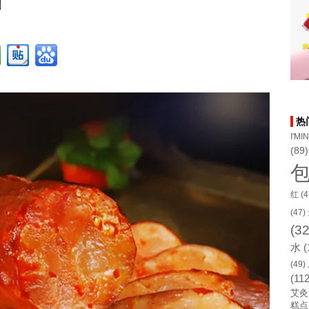
热
I'MI
(89)
红
(4
(47)
(32
水
(
(49)
(112
艾灸
糕点