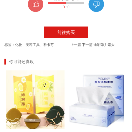
0
:
0
前往购买
标签：
化妆
、
美容工具
、
雅卡芬
上一篇
下一篇:
迪彩弹力素大卷弹力女素卷发保湿护
你可能还喜欢