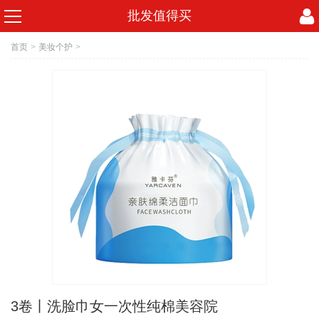
批发值得买
首页
>
美妆个护
>
3卷丨洗脸巾女一次性纯棉美容院