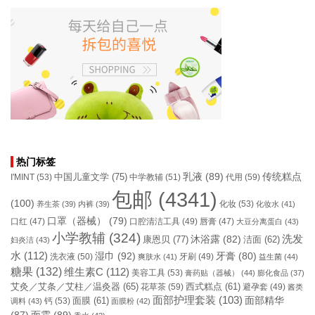
热门标签
乳液
(89)
传统糕点
中国儿童文学
(75)
I'MINT
(53)
中学教辅
(51)
代用
(59)
包邮
(4341)
(100)
化妆
(53)
养生茶
(39)
内裤
(39)
化妆水
(41)
口罩（器械）
(79)
口腔清洁工具
(49)
口红
(47)
唇膏
(47)
大豆分离蛋白
(43)
小学教辅
(324)
洗发
康恩贝
(77)
沐浴露
(82)
洁面
(62)
妇炎洁
(43)
水
(112)
湿巾
(92)
牙膏
(80)
洗衣液
(50)
牙刷
(49)
爽肤水
(41)
益生菌
(44)
糖果
(132)
维生素C
(112)
美容工具
(53)
膏药贴（器械）
(44)
膨化食品
(37)
艾灸／艾条／艾柱／温灸器
(65)
花草茶
(59)
西式糕点
(61)
避孕套
(49)
酱类
面部护理套装
(103)
面部精华
钙
(53)
面膜
(61)
调料
(43)
面膜粉
(42)
(87)
面霜
(89)