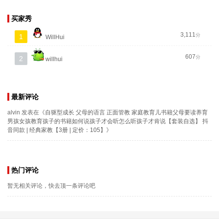
买家秀
3,111
分
1
WillHui
607
分
2
willhui
最新评论
alvin
发表在《
自驱型成长 父母的语言 正面管教 家庭教育儿书籍父母要读养育
男孩女孩教育孩子的书籍如何说孩子才会听怎么听孩子才肯说【套装自选】 抖
音同款 | 经典家教【3册 | 定价：105】
》
热门评论
暂无相关评论，快去顶一条评论吧