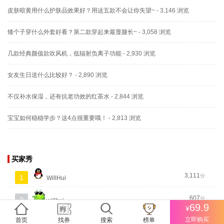
皮肤暗黄用什么护肤品效果好？用这五款不会让你失望~
- 3,146 浏览
矮个子穿什么外套好看？第二款穿起来最显腿长~
- 3,058 浏览
几款经典颜值款吹风机，低辐射负离子功能
- 2,930 浏览
女友生日送什么比较好？
- 2,890 浏览
不仅补水保湿，还有抗老功效的红茶水
- 2,844 浏览
宝宝如何稳稳学步？这4点很重要哦！
- 2,813 浏览
买家秀
3,111
分
1
WillHui
607
分
2
willhui
69.9
¥
立即购买
首页
找券
搜索
榜单