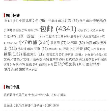
热门标签
乳液
(89)
传统糕点
中国儿童文学
(75)
I'MINT
(53)
中学教辅
(51)
代用
(59)
包邮
(4341)
(100)
化妆
(53)
养生茶
(39)
内裤
(39)
化妆水
(41)
口罩（器械）
(79)
口腔清洁工具
(49)
口红
(47)
唇膏
(47)
大豆分离蛋白
(43)
小学教辅
(324)
洗发
康恩贝
(77)
沐浴露
(82)
洁面
(62)
妇炎洁
(43)
水
(112)
湿巾
(92)
牙膏
(80)
洗衣液
(50)
牙刷
(49)
爽肤水
(41)
益生菌
(44)
糖果
(132)
维生素C
(112)
美容工具
(53)
膏药贴（器械）
(44)
膨化食品
(37)
艾灸／艾条／艾柱／温灸器
(65)
花草茶
(59)
西式糕点
(61)
避孕套
(49)
酱类
面部护理套装
(103)
面部精华
钙
(53)
面膜
(61)
调料
(43)
面膜粉
(42)
(87)
面霜
(89)
香水
(42)
热门专题
防晒霜什么牌子好 十大排行榜分享
- 3,588 浏览
激光冰点脱毛仪器哪个牌子好
- 3,294 浏览