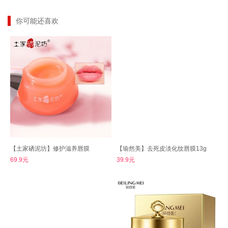
你可能还喜欢
【土家硒泥坊】修护滋养唇膜
【瑜然美】去死皮淡化纹唇膜13g
69.9元
39.9元