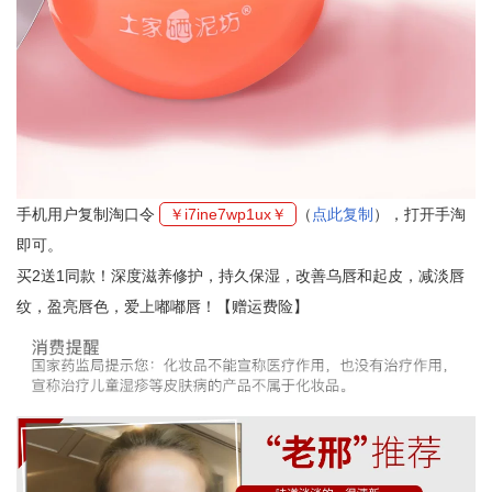
手机用户复制淘口令
￥i7ine7wp1ux￥
（
点此复制
），打开手淘
即可。
买2送1同款！深度滋养修护，持久保湿，改善乌唇和起皮，减淡唇
纹，盈亮唇色，爱上嘟嘟唇！【赠运费险】