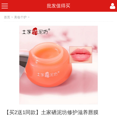
批发值得买
首页
>
美妆个护
>
【买2送1同款】土家硒泥坊修护滋养唇膜