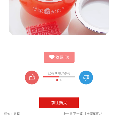
收藏
(
0
)
已有
0
用户参与
0
:
0
前往购买
标签：
唇膜
上一篇
下一篇:
【土家硒泥坊】茶鲜3件套（水+精华露+面霜