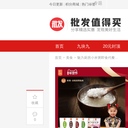
专题
今日更新
|
积分商城
|
热门标签
首页
九块九
20元封顶
首页
>
美食
>
魅力厨房小米粥即食代餐速食杂粮粥
收藏
0