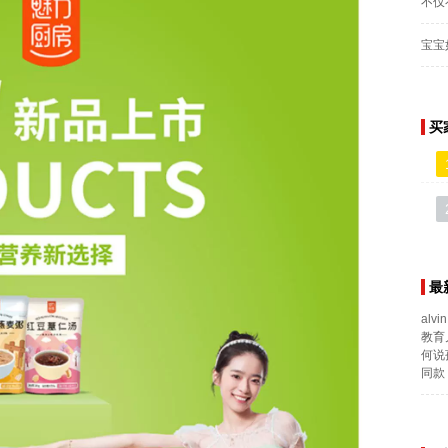
不仅
宝宝
买
最
alvin
教育
何说
同款 