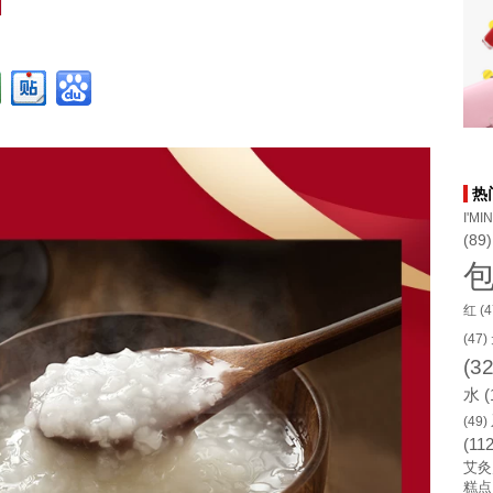
热
I'MI
(89)
红
(4
(47)
(32
水
(
(49)
(112
艾灸
糕点