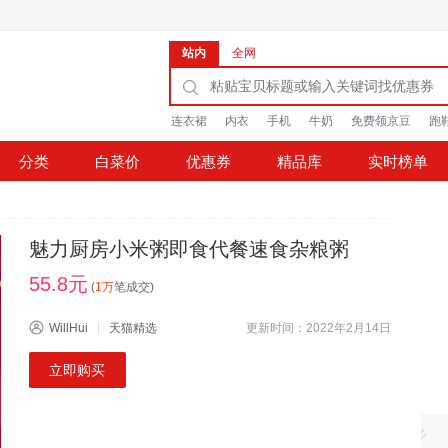
站内
全网
连衣裙
内衣
手机
牛奶
免费领京豆
跑
分类
白菜价
优惠券
精品库
实时榜单
魅力厨房小米粥即食代餐速食杂粮粥
55.8元
(
1万
笔成交)
WillHui
天猫精选
更新时间：2022年2月14日
立即购买