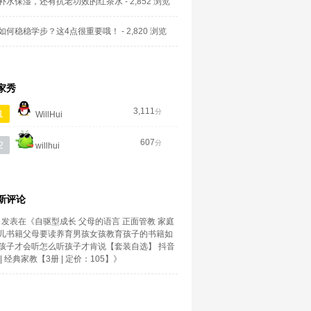
补水保湿，还有抗老功效的红茶水
- 2,852 浏览
如何稳稳学步？这4点很重要哦！
- 2,820 浏览
家秀
3,111
分
1
WillHui
607
分
2
willhui
新评论
发表在《
自驱型成长 父母的语言 正面管教 家庭
儿书籍父母要读养育男孩女孩教育孩子的书籍如
孩子才会听怎么听孩子才肯说【套装自选】 抖音
| 经典家教【3册 | 定价：105】
》