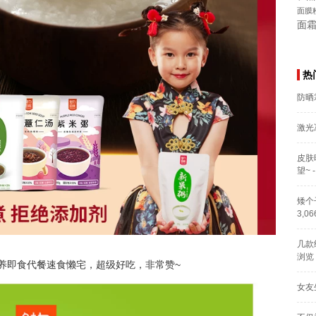
面膜
面
热
防晒
激光
皮肤
望~
-
矮个
3,0
几款
浏览
养即食代餐速食懒宅，超级好吃，非常赞~
女友