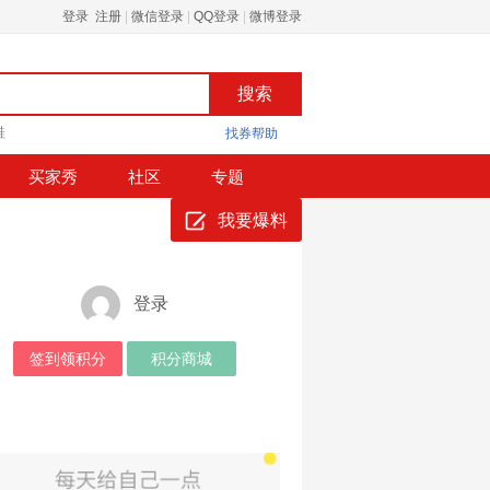
登录 注册
|
微信登录
|
QQ登录
|
微博登录
鞋
找券帮助
买家秀
社区
专题
我要爆料
登录
签到领积分
积分商城