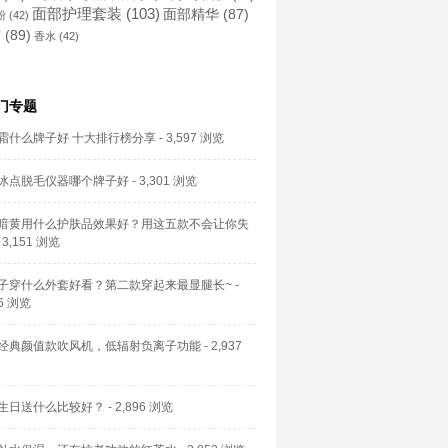
面部护理套装
(103)
面部精华
(87)
粉
(42)
霜
(89)
香水
(42)
门专题
霜什么牌子好 十大排行榜分享
- 3,597 浏览
冰点脱毛仪器哪个牌子好
- 3,301 浏览
暗黄用什么护肤品效果好？用这五款不会让你失
 3,151 浏览
子穿什么外套好看？第二款穿起来最显腿长~
-
66 浏览
经典颜值款吹风机，低辐射负离子功能
- 2,937
生日送什么比较好？
- 2,896 浏览