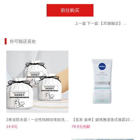
前往购买
上一篇
下一篇:
【JD旗舰店】绿力 橄榄维e护肤甘油 120ml*3瓶
你可能还喜欢
3卷送防水袋！一次性纯棉珍珠纹洗脸巾
【首发·凑单】妮维雅滚珠式颈霜100ml
14.9元
76.9元包邮