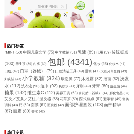
热门标签
乳液
(89)
传统糕点
中国儿童文学
(75)
I'MINT
(53)
中学教辅
(51)
代用
(59)
包邮
(4341)
(100)
化妆
(53)
养生茶
(39)
内裤
(39)
化妆水
(41)
口罩（器械）
(79)
口腔清洁工具
(49)
口红
(47)
唇膏
(47)
大豆分离蛋白
(43)
小学教辅
(324)
洗发
康恩贝
(77)
沐浴露
(82)
洁面
(62)
妇炎洁
(43)
水
(112)
湿巾
(92)
牙膏
(80)
洗衣液
(50)
牙刷
(49)
爽肤水
(41)
益生菌
(44)
糖果
(132)
维生素C
(112)
美容工具
(53)
膏药贴（器械）
(44)
膨化食品
(37)
艾灸／艾条／艾柱／温灸器
(65)
花草茶
(59)
西式糕点
(61)
避孕套
(49)
酱类
面部护理套装
(103)
面部精华
钙
(53)
面膜
(61)
调料
(43)
面膜粉
(42)
(87)
面霜
(89)
香水
(42)
热门专题