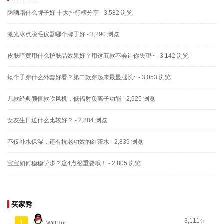
防晒霜什么牌子好 十大排行榜分享
- 3,582 浏览
激光冰点脱毛仪器哪个牌子好
- 3,290 浏览
皮肤暗黄用什么护肤品效果好？用这五款不会让你失望~
- 3,142 浏览
矮个子穿什么外套好看？第二款穿起来最显腿长~
- 3,053 浏览
几款经典颜值款吹风机，低辐射负离子功能
- 2,925 浏览
女友生日送什么比较好？
- 2,884 浏览
不仅补水保湿，还有抗老功效的红茶水
- 2,839 浏览
宝宝如何稳稳学步？这4点很重要哦！
- 2,805 浏览
买家秀
3,111
分
1
WillHui