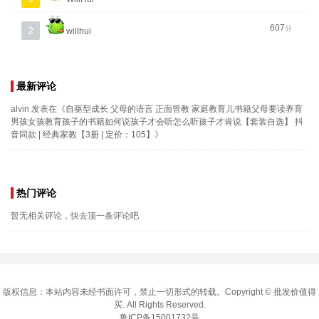
607
分
2
willhui
最新评论
alvin
发表在《
自驱型成长 父母的语言 正面管教 家庭教育儿书籍父母要读养育
男孩女孩教育孩子的书籍如何说孩子才会听怎么听孩子才肯说【套装自选】 抖
音同款 | 经典家教【3册 | 定价：105】
》
热门评论
暂无相关评论，快去顶一条评论吧
版权信息：本站内容未经书面许可，禁止一切形式的转载。Copyright ©
批发价值得
买
. All Rights Reserved.
鲁ICP备15001732号