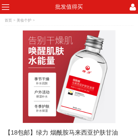
批发值得买
首页
>
美妆个护
>
【18包邮】绿力 烟酰胺马来西亚护肤甘油