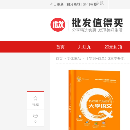
专题
今日更新
|
积分商城
|
热门标签
首页
九块九
20元封顶
首页
>
文体车品
>
【签到+首单】2本专升本高考自考高等语文书
收藏
0