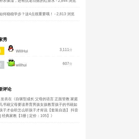
补水保湿，还有抗老功效的红茶水
- 2,844 浏览
如何稳稳学步？这4点很重要哦！
- 2,813 浏览
家秀
3,111
分
1
WillHui
607
分
2
willhui
新评论
发表在《
自驱型成长 父母的语言 正面管教 家庭
儿书籍父母要读养育男孩女孩教育孩子的书籍如
孩子才会听怎么听孩子才肯说【套装自选】 抖音
| 经典家教【3册 | 定价：105】
》