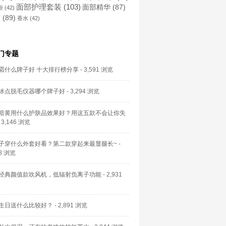
面部护理套装
(103)
面部精华
(87)
粉
(42)
霜
(89)
香水
(42)
门专题
霜什么牌子好 十大排行榜分享
- 3,591 浏览
冰点脱毛仪器哪个牌子好
- 3,294 浏览
暗黄用什么护肤品效果好？用这五款不会让你失
 3,146 浏览
子穿什么外套好看？第二款穿起来最显腿长~
-
58 浏览
经典颜值款吹风机，低辐射负离子功能
- 2,931
生日送什么比较好？
- 2,891 浏览