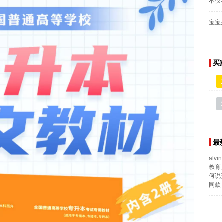
不仅
宝宝
买
最
alvin
教育
何说
同款 