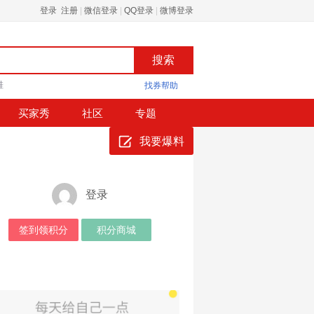
登录 注册
|
微信登录
|
QQ登录
|
微博登录
鞋
找券帮助
买家秀
社区
专题
我要爆料
登录
签到领积分
积分商城