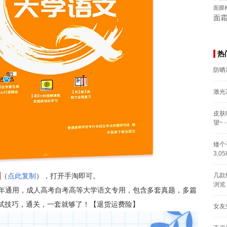
面膜
面
热
防晒
激光
皮肤
望~
-
矮个
3,0
（
点此复制
），打开手淘即可。
几款
浏览
22年通用，成人高考自考高等大学语文专用，包含多套真题，多篇
应试技巧，通关，一套就够了！【退货运费险】
女友