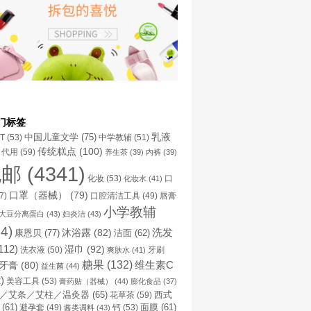
门标签
乳液
中国儿童文学
(75)
NT
(53)
中学教辅
(51)
传统糕点
(100)
代用
(59)
养生茶
(39)
内裤
(39)
包邮
(4341)
化妆
(53)
化妆水
(41)
口
口罩（器械）
(79)
口腔清洁工具
(49)
7)
唇膏
小学教辅
大豆分离蛋白
(43)
妇炎洁
(43)
4)
洗发
康恩贝
(77)
沐浴露
(82)
洁面
(62)
112)
湿巾
(92)
洗衣液
(50)
牙刷
爽肤水
(41)
糖果
(132)
维生素C
牙膏
(80)
益生菌
(44)
)
美容工具
(53)
膏药贴（器械）
(44)
膨化食品
(37)
／艾条／艾柱／温灸器
(65)
花草茶
(59)
西式
(61)
避孕套
(49)
钙
(53)
面膜
(61)
酱类调料
(43)