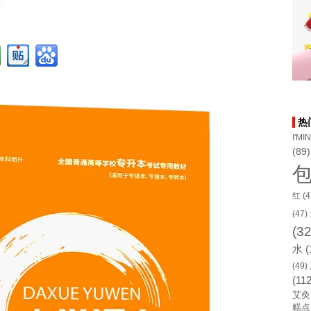
热
I'MI
(89)
红
(4
(47)
(32
水
(
(49)
(112
艾灸
糕点