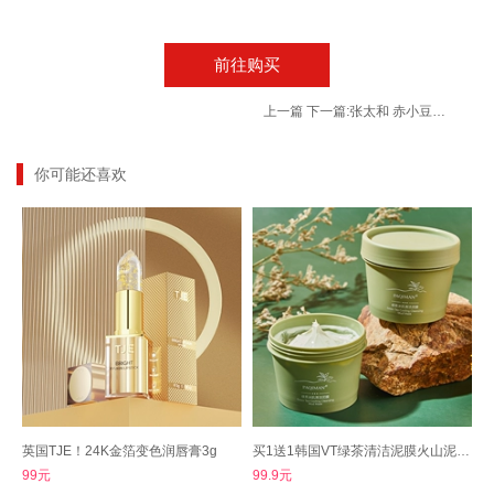
前往购买
上一篇
下一篇:
张太和 赤小豆芡实薏米茶 150g*2袋
你可能还喜欢
英国TJE！24K金箔变色润唇膏3g
买1送1韩国VT绿茶清洁泥膜火山泥面膜mask
99元
99.9元