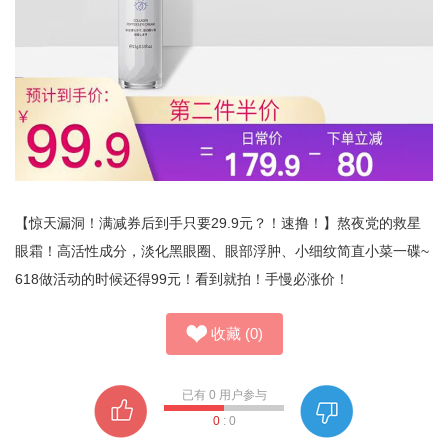
【惊天漏洞！满减券后到手只要29.9元？！速撸！】熬夜党的救星
眼霜！高活性成分，淡化黑眼圈、眼部浮肿、小细纹简直小菜一碟~
618做活动的时候还得99元！看到就拍！手慢必涨价！
收藏
(
0
)
已有
0
用户参与
0
:
0