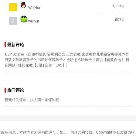
3,111
分
1
WillHui
607
分
2
willhui
最新评论
alvin
发表在《
自驱型成长 父母的语言 正面管教 家庭教育儿书籍父母要读养育
男孩女孩教育孩子的书籍如何说孩子才会听怎么听孩子才肯说【套装自选】 抖
音同款 | 经典家教【3册 | 定价：105】
》
热门评论
暂无相关评论，快去顶一条评论吧
版权信息：本站内容未经书面许可，禁止一切形式的转载。Copyright ©
批发价值得