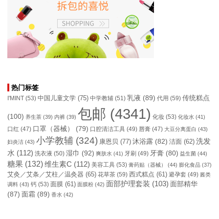
热门标签
乳液
(89)
传统糕点
中国儿童文学
(75)
I'MINT
(53)
中学教辅
(51)
代用
(59)
包邮
(4341)
(100)
化妆
(53)
养生茶
(39)
内裤
(39)
化妆水
(41)
口罩（器械）
(79)
口腔清洁工具
(49)
口红
(47)
唇膏
(47)
大豆分离蛋白
(43)
小学教辅
(324)
洗发
康恩贝
(77)
沐浴露
(82)
洁面
(62)
妇炎洁
(43)
水
(112)
湿巾
(92)
牙膏
(80)
洗衣液
(50)
牙刷
(49)
爽肤水
(41)
益生菌
(44)
糖果
(132)
维生素C
(112)
美容工具
(53)
膏药贴（器械）
(44)
膨化食品
(37)
艾灸／艾条／艾柱／温灸器
(65)
花草茶
(59)
西式糕点
(61)
避孕套
(49)
酱类
面部护理套装
(103)
面部精华
钙
(53)
面膜
(61)
调料
(43)
面膜粉
(42)
(87)
面霜
(89)
香水
(42)