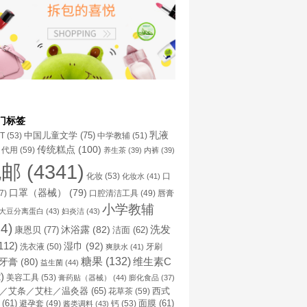
门标签
乳液
中国儿童文学
(75)
NT
(53)
中学教辅
(51)
传统糕点
(100)
代用
(59)
养生茶
(39)
内裤
(39)
包邮
(4341)
化妆
(53)
化妆水
(41)
口
口罩（器械）
(79)
口腔清洁工具
(49)
7)
唇膏
小学教辅
大豆分离蛋白
(43)
妇炎洁
(43)
4)
洗发
康恩贝
(77)
沐浴露
(82)
洁面
(62)
112)
湿巾
(92)
洗衣液
(50)
牙刷
爽肤水
(41)
糖果
(132)
维生素C
牙膏
(80)
益生菌
(44)
)
美容工具
(53)
膏药贴（器械）
(44)
膨化食品
(37)
／艾条／艾柱／温灸器
(65)
花草茶
(59)
西式
(61)
避孕套
(49)
钙
(53)
面膜
(61)
酱类调料
(43)