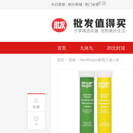
专题
今日更新
|
积分商城
|
热门标签
首页
九块九
20元封顶
首页
>
美食
>
NeoRegan新西兰成人多维c泡腾片20片
收藏
0