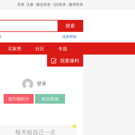
登录 注册
|
微信登录
|
QQ登录
|
微博登录
鞋
找券帮助
买家秀
社区
专题
我要爆料
登录
签到领积分
积分商城