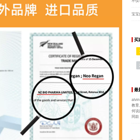
不仅
宝宝
买
最
alvin
教育
何说
同款 