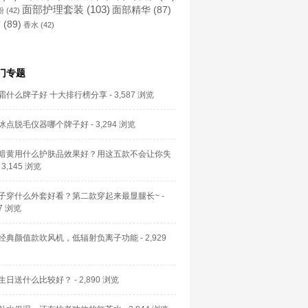
面部护理套装
(103)
面部精华
(87)
粉
(42)
霜
(89)
香水
(42)
门专题
霜什么牌子好 十大排行榜分享
- 3,587 浏览
冰点脱毛仪器哪个牌子好
- 3,294 浏览
暗黄用什么护肤品效果好？用这五款不会让你失
 3,145 浏览
子穿什么外套好看？第二款穿起来最显腿长~
-
57 浏览
经典颜值款吹风机，低辐射负离子功能
- 2,929
生日送什么比较好？
- 2,890 浏览