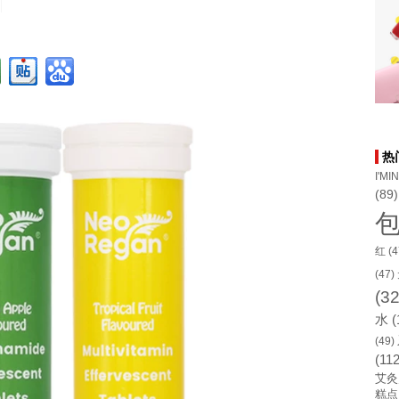
热
I'MI
(89)
红
(4
(47)
(32
水
(
(49)
(112
艾灸
糕点