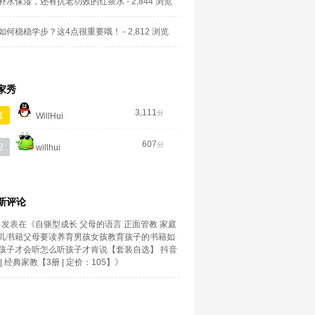
补水保湿，还有抗老功效的红茶水
- 2,844 浏览
如何稳稳学步？这4点很重要哦！
- 2,812 浏览
家秀
3,111
分
1
WillHui
607
分
2
willhui
新评论
发表在《
自驱型成长 父母的语言 正面管教 家庭
儿书籍父母要读养育男孩女孩教育孩子的书籍如
孩子才会听怎么听孩子才肯说【套装自选】 抖音
| 经典家教【3册 | 定价：105】
》