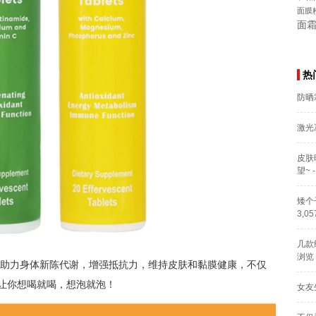
面膜
面
热
防晒
激光
皮肤
望~
-
矮个
3,0
几款
浏览
需，助力身体新陈代谢，增强抵抗力，维持皮肤和黏膜健康，不仅
让你想喝就喝，想泡就泡！
女友