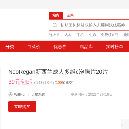
站内
全网
连衣裙
内衣
手机
牛奶
免费领京豆
跑
分类
白菜价
优惠券
精品库
实时榜单
NeoRegan新西兰成人多维c泡腾片20片
39元包邮
￥
148
(
2.6
折)
(
100
笔成交)
WillHui
天猫精选
更新时间：2022年2月18日
立即购买