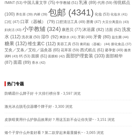
乳液
(89)
传统糕点
中国儿童文学
(75)
I'MINT
(53)
中学教辅
(51)
代用
(59)
包邮
(4341)
(100)
化妆
(53)
养生茶
(39)
内裤
(39)
化妆水
(41)
口罩（器械）
(79)
口腔清洁工具
(49)
口红
(47)
唇膏
(47)
大豆分离蛋白
(43)
小学教辅
(324)
洗发
康恩贝
(77)
沐浴露
(82)
洁面
(62)
妇炎洁
(43)
水
(112)
湿巾
(92)
牙膏
(80)
洗衣液
(50)
牙刷
(49)
爽肤水
(41)
益生菌
(44)
糖果
(132)
维生素C
(112)
美容工具
(53)
膏药贴（器械）
(44)
膨化食品
(37)
艾灸／艾条／艾柱／温灸器
(65)
花草茶
(59)
西式糕点
(61)
避孕套
(49)
酱类
面部护理套装
(103)
面部精华
钙
(53)
面膜
(61)
调料
(43)
面膜粉
(42)
(87)
面霜
(89)
香水
(42)
热门专题
防晒霜什么牌子好 十大排行榜分享
- 3,597 浏览
激光冰点脱毛仪器哪个牌子好
- 3,300 浏览
皮肤暗黄用什么护肤品效果好？用这五款不会让你失望~
- 3,151 浏览
矮个子穿什么外套好看？第二款穿起来最显腿长~
- 3,065 浏览