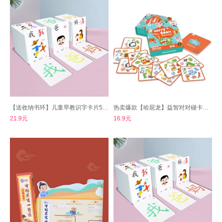
【送收纳书环】儿童早教识字卡片50张
热卖爆款【哈屁龙】益智对对碰卡片桌游
21.9元
16.9元