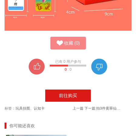
收藏
(
0
)
已有
0
用户参与
0
:
0
前往购买
标签：
玩具挂图
、
认知卡
上一篇
下一篇:
拍3件黄翠仙小绿豆100g袋装
你可能还喜欢