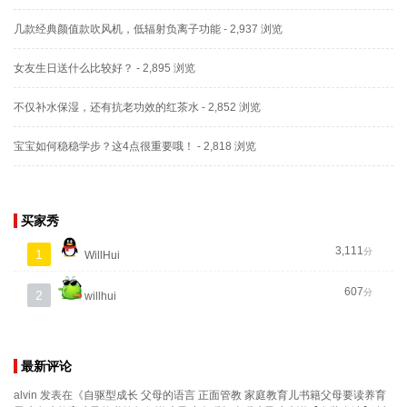
几款经典颜值款吹风机，低辐射负离子功能
- 2,937 浏览
女友生日送什么比较好？
- 2,895 浏览
不仅补水保湿，还有抗老功效的红茶水
- 2,852 浏览
宝宝如何稳稳学步？这4点很重要哦！
- 2,818 浏览
买家秀
3,111
分
1
WillHui
607
分
2
willhui
最新评论
alvin
发表在《
自驱型成长 父母的语言 正面管教 家庭教育儿书籍父母要读养育