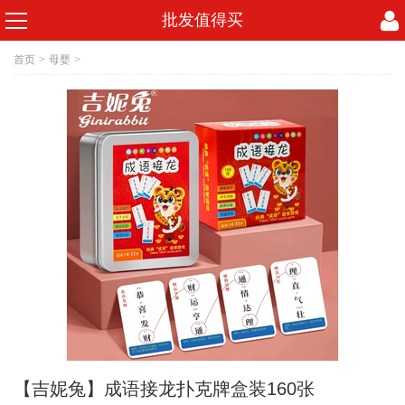
批发值得买
首页
>
母婴
>
【吉妮兔】成语接龙扑克牌盒装160张