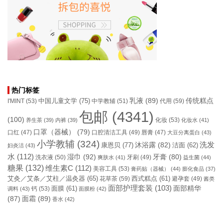
热门标签
乳液
(89)
传统糕点
中国儿童文学
(75)
I'MINT
(53)
中学教辅
(51)
代用
(59)
包邮
(4341)
(100)
化妆
(53)
养生茶
(39)
内裤
(39)
化妆水
(41)
口罩（器械）
(79)
口腔清洁工具
(49)
口红
(47)
唇膏
(47)
大豆分离蛋白
(43)
小学教辅
(324)
洗发
康恩贝
(77)
沐浴露
(82)
洁面
(62)
妇炎洁
(43)
水
(112)
湿巾
(92)
牙膏
(80)
洗衣液
(50)
牙刷
(49)
爽肤水
(41)
益生菌
(44)
糖果
(132)
维生素C
(112)
美容工具
(53)
膏药贴（器械）
(44)
膨化食品
(37)
艾灸／艾条／艾柱／温灸器
(65)
花草茶
(59)
西式糕点
(61)
避孕套
(49)
酱类
面部护理套装
(103)
面部精华
钙
(53)
面膜
(61)
调料
(43)
面膜粉
(42)
(87)
面霜
(89)
香水
(42)