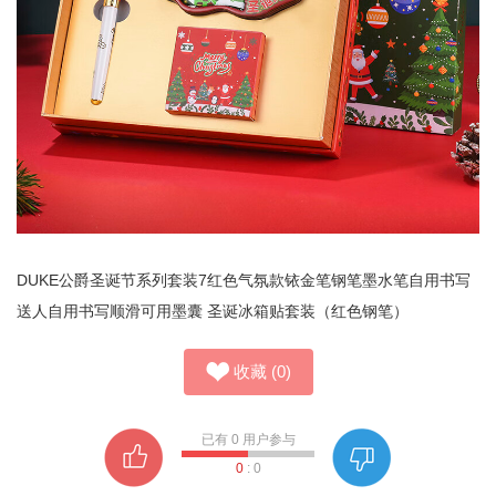
DUKE公爵圣诞节系列套装7红色气氛款铱金笔钢笔墨水笔自用书写
送人自用书写顺滑可用墨囊 圣诞冰箱贴套装（红色钢笔）
收藏
(
0
)
已有
0
用户参与
0
:
0