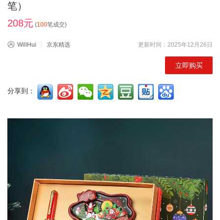
笔）
208元
(
100
笔成交)
WillHui
京东精选
更新时间：2025年12月26日
立即购买
分享到：