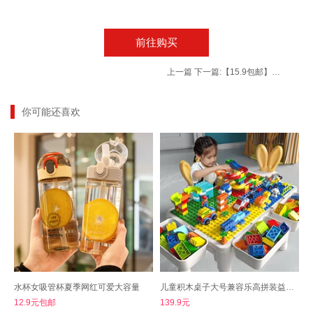
前往购买
上一篇
下一篇:
【15.9包邮】袋鼠丫丫 女性调理足浴液 艾草生姜20包*30g
你可能还喜欢
水杯女吸管杯夏季网红可爱大容量
儿童积木桌子大号兼容乐高拼装益智玩具
12.9元包邮
139.9元