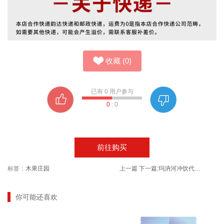
收藏
(
0
)
已有
0
用户参与
0
:
0
前往购买
标签：
木果庄园
上一篇
下一篇:
玛汭河冲饮代餐水果麦片罐装400g
你可能还喜欢