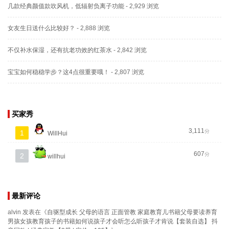
几款经典颜值款吹风机，低辐射负离子功能
- 2,929 浏览
女友生日送什么比较好？
- 2,888 浏览
不仅补水保湿，还有抗老功效的红茶水
- 2,842 浏览
宝宝如何稳稳学步？这4点很重要哦！
- 2,807 浏览
买家秀
3,111
分
1
WillHui
607
分
2
willhui
最新评论
alvin
发表在《
自驱型成长 父母的语言 正面管教 家庭教育儿书籍父母要读养育
男孩女孩教育孩子的书籍如何说孩子才会听怎么听孩子才肯说【套装自选】 抖