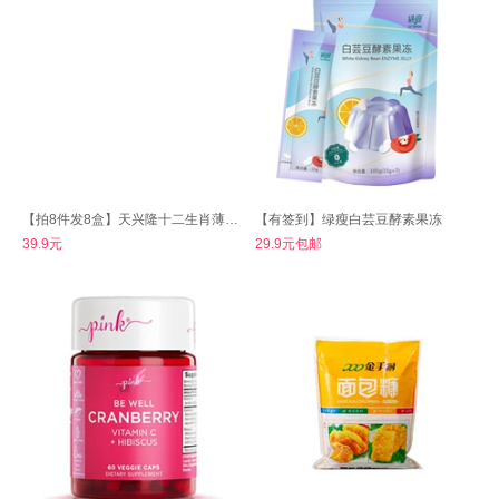
【拍8件发8盒】天兴隆十二生肖薄荷糖
【有签到】绿瘦白芸豆酵素果冻
39.9元
29.9元包邮