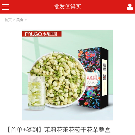
批发值得买
首页
>
美食
>
【首单+签到】茉莉花茶花苞干花朵整盒