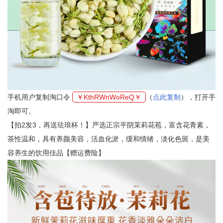
手机用户复制淘口令
￥KthRWnWoReQ￥
（
点此复制
），打开手
淘即可。
【拍2发3，再送珐琅杯！】严选正宗平阴茉莉花苞，富含花青素，
茶性温和，具有养颜美容，活血化淤，缓和情绪，淡化色斑，是美
容养生的饮用佳品【赠运费险】