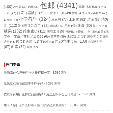
包邮
(4341)
(100)
化妆
(53)
养生茶
(39)
内裤
(39)
化妆水
(41)
口罩（器械）
(79)
口腔清洁工具
(49)
口红
(47)
唇膏
(47)
大豆分离蛋白
(43)
小学教辅
(324)
洗发
康恩贝
(77)
沐浴露
(82)
洁面
(62)
妇炎洁
(43)
水
(112)
湿巾
(92)
牙膏
(80)
洗衣液
(50)
牙刷
(49)
爽肤水
(41)
益生菌
(44)
糖果
(132)
维生素C
(112)
美容工具
(53)
膏药贴（器械）
(44)
膨化食品
(37)
艾灸／艾条／艾柱／温灸器
(65)
花草茶
(59)
西式糕点
(61)
避孕套
(49)
酱类
面部护理套装
(103)
面部精华
钙
(53)
面膜
(61)
调料
(43)
面膜粉
(42)
(87)
面霜
(89)
香水
(42)
热门专题
防晒霜什么牌子好 十大排行榜分享
- 3,586 浏览
激光冰点脱毛仪器哪个牌子好
- 3,293 浏览
皮肤暗黄用什么护肤品效果好？用这五款不会让你失望~
- 3,144 浏览
矮个子穿什么外套好看？第二款穿起来最显腿长~
- 3,056 浏览