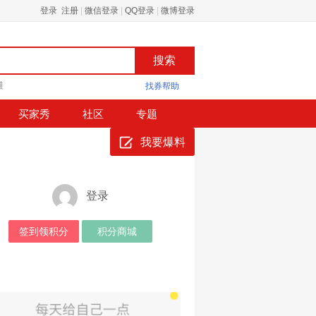
登录 注册
|
微信登录
|
QQ登录
|
微博登录
鞋
找券帮助
买家秀
社区
专题
我要爆料
登录
签到领积分
积分商城