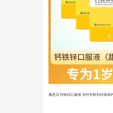
康恩贝 钙铁锌口服液 补钙补铁补锌液体钙 