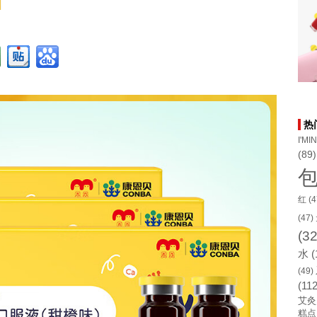
热
I'MI
(89)
红
(4
(47)
(32
水
(
(49)
(112
艾灸
糕点