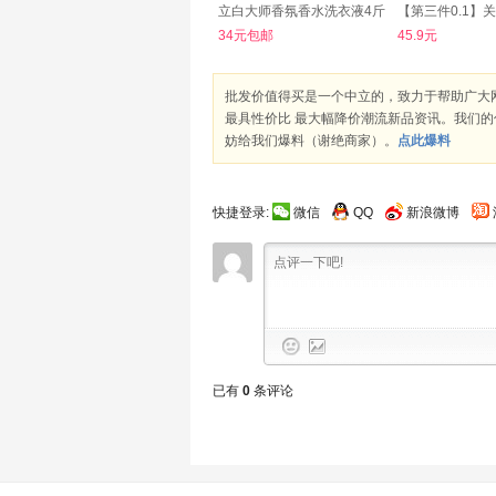
立白大师香氛香水洗衣液4斤
34元包邮
45.9元
批发价值得买是一个中立的，致力于帮助广大
最具性价比 最大幅降价潮流新品资讯。我们
妨给我们爆料（谢绝商家）。
点此爆料
快捷登录:
微信
QQ
新浪微博
已有
0
条评论