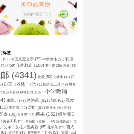
门标签
乳液
中国儿童文学
(75)
NT
(53)
中学教辅
(51)
传统糕点
(100)
代用
(59)
养生茶
(39)
内裤
(39)
包邮
(4341)
化妆
(53)
化妆水
(41)
口
口罩（器械）
(79)
口腔清洁工具
(49)
7)
唇膏
小学教辅
大豆分离蛋白
(43)
妇炎洁
(43)
4)
洗发
康恩贝
(77)
沐浴露
(82)
洁面
(62)
112)
湿巾
(92)
洗衣液
(50)
牙刷
爽肤水
(41)
糖果
(132)
维生素C
牙膏
(80)
益生菌
(44)
)
美容工具
(53)
膏药贴（器械）
(44)
膨化食品
(37)
／艾条／艾柱／温灸器
(65)
花草茶
(59)
西式
(61)
避孕套
(49)
钙
(53)
面膜
(61)
酱类调料
(43)