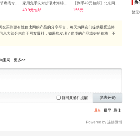
热
【第三件0.1】关节疼痛专用膏贴
家用免手洗对折吸水海绵拖把
【到手49元包邮】北京同仁堂 蓝莓叶黄素酯片 0.8g*60片/盒*3盒
40.9元包邮
156元
暂无
网友买到更有性价比网购产品的分享平台，每天为网友们提供最受追捧
的信息大部分来自于网友爆料，如果您发现了优质的产品或好的价格，不
淘宝网
更多>>
发表评论
新回复邮件提醒
最新
最早
最佳
Powered by 连接微博