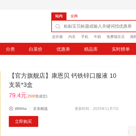
站内
全网
连衣裙
内衣
手机
牛奶
免费领京豆
跑
分类
白菜价
优惠券
精品库
实时榜单
【官方旗舰店】康恩贝 钙铁锌口服液 10
支装*3盒
79.4元
(
500
笔成交)
WillHui
京东精选
更新时间：2025年11月7日
立即购买