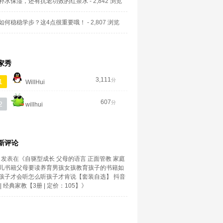
补水保湿，还有抗老功效的红茶水
- 2,842 浏览
如何稳稳学步？这4点很重要哦！
- 2,807 浏览
家秀
3,111
分
1
WillHui
607
分
2
willhui
新评论
发表在《
自驱型成长 父母的语言 正面管教 家庭
儿书籍父母要读养育男孩女孩教育孩子的书籍如
孩子才会听怎么听孩子才肯说【套装自选】 抖音
| 经典家教【3册 | 定价：105】
》