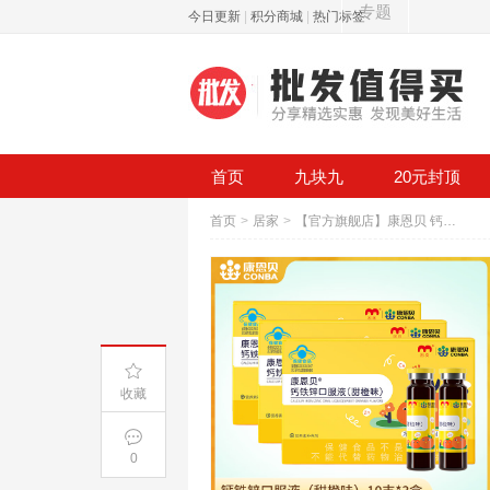
专题
今日更新
|
积分商城
|
热门标签
首页
九块九
20元封顶
首页
>
居家
>
【官方旗舰店】康恩贝 钙铁锌口服液 10支装*3盒
收藏
0