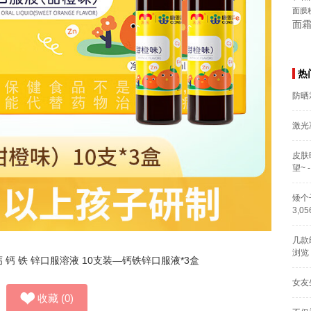
面膜
面
热
防晒
激光
皮肤
望~
-
矮个
3,0
几款
浏览
钙 铁 锌口服溶液 10支装—钙铁锌口服液*3盒
女友
收藏
(
0
)