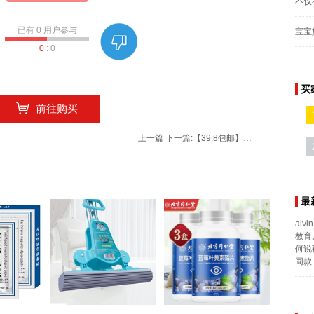
不仅
已有
0
用户参与
宝宝
0
:
0
买
前往购买
上一篇
下一篇:
【39.8包邮】茶成道 广西横县一级茉莉花茶 铁罐装100g*2罐
最
alvin
教育
何说
同款 