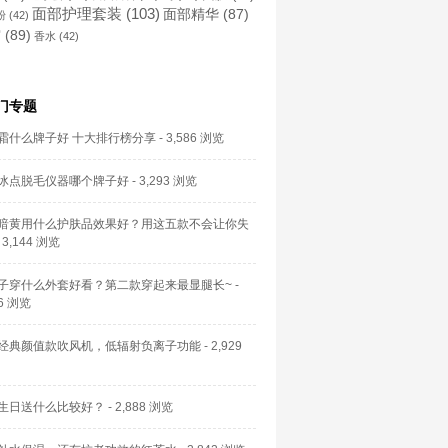
面部护理套装
(103)
面部精华
(87)
粉
(42)
霜
(89)
香水
(42)
门专题
霜什么牌子好 十大排行榜分享
- 3,586 浏览
冰点脱毛仪器哪个牌子好
- 3,293 浏览
暗黄用什么护肤品效果好？用这五款不会让你失
 3,144 浏览
子穿什么外套好看？第二款穿起来最显腿长~
-
56 浏览
经典颜值款吹风机，低辐射负离子功能
- 2,929
生日送什么比较好？
- 2,888 浏览