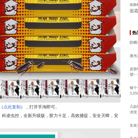
面膜
面
热
防晒
激光
皮肤
望~
-
矮个
3,0
（
点此复制
），打开手淘即可。
几款
浏览
药】科凌虫控，全新升级版，胶力十足，高效捕捉，安全灭蟑，安
女友