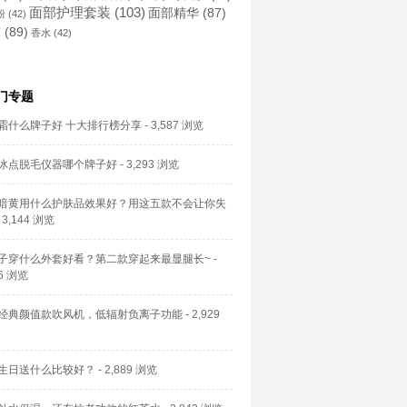
面部护理套装
(103)
面部精华
(87)
粉
(42)
霜
(89)
香水
(42)
门专题
霜什么牌子好 十大排行榜分享
- 3,587 浏览
冰点脱毛仪器哪个牌子好
- 3,293 浏览
暗黄用什么护肤品效果好？用这五款不会让你失
 3,144 浏览
子穿什么外套好看？第二款穿起来最显腿长~
-
56 浏览
经典颜值款吹风机，低辐射负离子功能
- 2,929
生日送什么比较好？
- 2,889 浏览