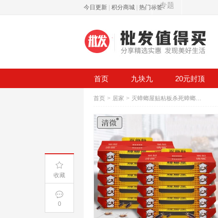
专题
今日更新
|
积分商城
|
热门标签
首页
九块九
20元封顶
首页
>
居家
>
灭蟑螂屋贴粘板杀死蟑螂药一窝端
收藏
0