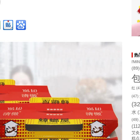
热
I'MI
(89)
红
(4
(47)
(32
水
(
(49)
(112
艾灸
糕点