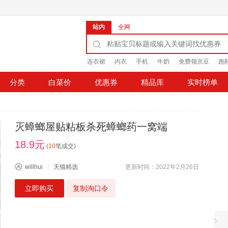
站内
全网
连衣裙
内衣
手机
牛奶
免费领京豆
跑
分类
白菜价
优惠券
精品库
实时榜单
灭蟑螂屋贴粘板杀死蟑螂药一窝端
18.9元
(
10
笔成交)
willhui
天猫精选
更新时间：2022年2月26日
立即购买
复制淘口令