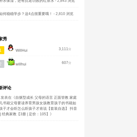
补水保湿，还有抗老功效的红茶水
- 2,843 浏览
如何稳稳学步？这4点很重要哦！
- 2,810 浏览
家秀
3,111
分
1
WillHui
607
分
2
willhui
新评论
发表在《
自驱型成长 父母的语言 正面管教 家庭
儿书籍父母要读养育男孩女孩教育孩子的书籍如
孩子才会听怎么听孩子才肯说【套装自选】 抖音
| 经典家教【3册 | 定价：105】
》