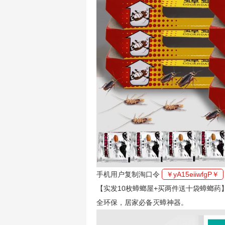
手机用户复制淘口令
￥yA15eiiwfgP￥
【实发10枚蟑螂屋+买两件送十袋蟑螂
全环保，居家必备灭蟑神器。