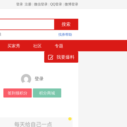
登录 注册
|
微信登录
|
QQ登录
|
微博登录
鞋
找券帮助
买家秀
社区
专题
我要爆料
登录
签到领积分
积分商城