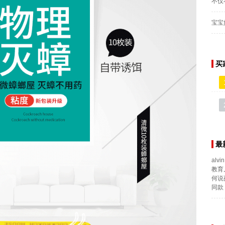
不仅
宝宝
买
最
alvin
教育
何说
同款 