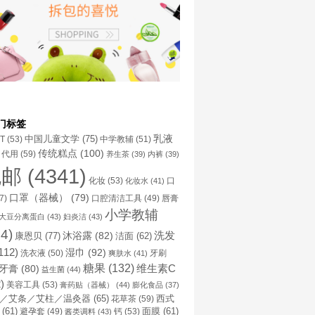
门标签
乳液
中国儿童文学
(75)
NT
(53)
中学教辅
(51)
传统糕点
(100)
代用
(59)
养生茶
(39)
内裤
(39)
包邮
(4341)
化妆
(53)
化妆水
(41)
口
口罩（器械）
(79)
口腔清洁工具
(49)
7)
唇膏
小学教辅
大豆分离蛋白
(43)
妇炎洁
(43)
4)
洗发
康恩贝
(77)
沐浴露
(82)
洁面
(62)
112)
湿巾
(92)
洗衣液
(50)
牙刷
爽肤水
(41)
糖果
(132)
维生素C
牙膏
(80)
益生菌
(44)
)
美容工具
(53)
膏药贴（器械）
(44)
膨化食品
(37)
／艾条／艾柱／温灸器
(65)
花草茶
(59)
西式
(61)
避孕套
(49)
钙
(53)
面膜
(61)
酱类调料
(43)