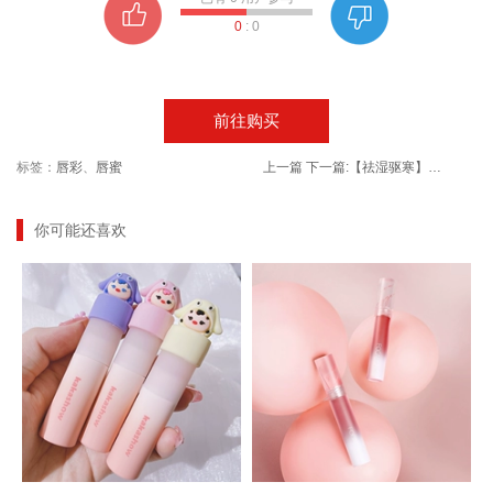
0
:
0
前往购买
标签：
唇彩
、
唇蜜
上一篇
下一篇:
【祛湿驱寒】老姜足疗泡脚粉100袋
你可能还喜欢