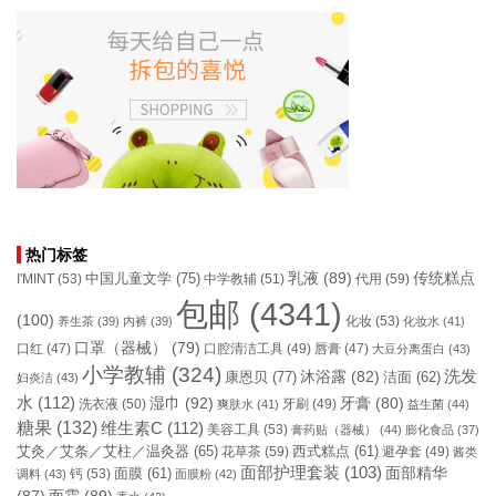
热门标签
乳液
(89)
传统糕点
中国儿童文学
(75)
I'MINT
(53)
中学教辅
(51)
代用
(59)
包邮
(4341)
(100)
化妆
(53)
养生茶
(39)
内裤
(39)
化妆水
(41)
口罩（器械）
(79)
口腔清洁工具
(49)
口红
(47)
唇膏
(47)
大豆分离蛋白
(43)
小学教辅
(324)
洗发
康恩贝
(77)
沐浴露
(82)
洁面
(62)
妇炎洁
(43)
水
(112)
湿巾
(92)
牙膏
(80)
洗衣液
(50)
牙刷
(49)
爽肤水
(41)
益生菌
(44)
糖果
(132)
维生素C
(112)
美容工具
(53)
膏药贴（器械）
(44)
膨化食品
(37)
艾灸／艾条／艾柱／温灸器
(65)
花草茶
(59)
西式糕点
(61)
避孕套
(49)
酱类
面部护理套装
(103)
面部精华
钙
(53)
面膜
(61)
调料
(43)
面膜粉
(42)
(87)
面霜
(89)