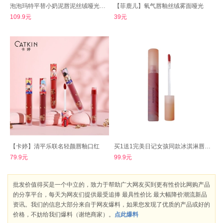
泡泡玛特平替小奶泥唇泥丝绒哑光不脱色
【菲鹿儿】氧气唇釉丝绒雾面哑光
109.9元
39元
【卡婷】清平乐联名轻颜唇釉口红
买1送1完美日记女孩同款冰淇淋唇泥唇釉口红
79.9元
99.9元
批发价值得买是一个中立的，致力于帮助广大网友买到更有性价比网购产品
的分享平台，每天为网友们提供最受追捧 最具性价比 最大幅降价潮流新品
资讯。我们的信息大部分来自于网友爆料，如果您发现了优质的产品或好的
价格，不妨给我们爆料（谢绝商家）。
点此爆料