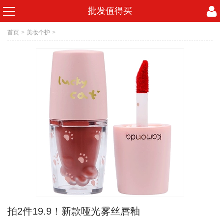
批发值得买
首页
>
美妆个护
>
拍2件19.9！新款哑光雾丝唇釉