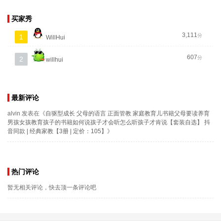
买家秀
3,111
分
1
WillHui
607
分
2
willhui
最新评论
alvin
发表在《
自驱型成长 父母的语言 正面管教 家庭教育儿书籍父母要读养育
男孩女孩教育孩子的书籍如何说孩子才会听怎么听孩子才肯说【套装自选】 抖
音同款 | 经典家教【3册 | 定价：105】
》
热门评论
暂无相关评论，快去顶一条评论吧