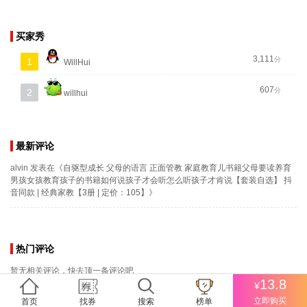
买家秀
3,111
分
1
WillHui
607
分
2
willhui
最新评论
alvin
发表在《
自驱型成长 父母的语言 正面管教 家庭教育儿书籍父母要读养育
男孩女孩教育孩子的书籍如何说孩子才会听怎么听孩子才肯说【套装自选】 抖
音同款 | 经典家教【3册 | 定价：105】
》
热门评论
暂无相关评论，快去顶一条评论吧
13.8
¥
立即购买
首页
找券
搜索
榜单