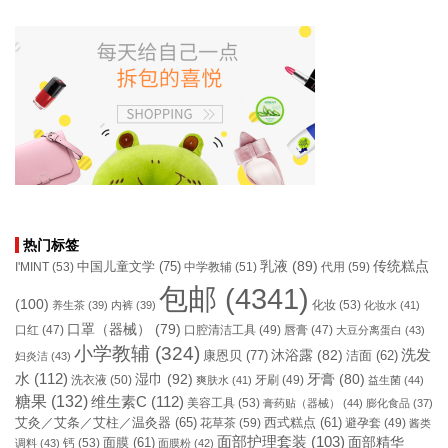
热门标签
乳液
(89)
传统糕点
中国儿童文学
(75)
I'MINT
(53)
中学教辅
(51)
代用
(59)
包邮
(4341)
(100)
化妆
(53)
养生茶
(39)
内裤
(39)
化妆水
(41)
口罩（器械）
(79)
口腔清洁工具
(49)
口红
(47)
唇膏
(47)
大豆分离蛋白
(43)
小学教辅
(324)
洗发
康恩贝
(77)
沐浴露
(82)
洁面
(62)
妇炎洁
(43)
水
(112)
湿巾
(92)
牙膏
(80)
洗衣液
(50)
牙刷
(49)
爽肤水
(41)
益生菌
(44)
糖果
(132)
维生素C
(112)
美容工具
(53)
膏药贴（器械）
(44)
膨化食品
(37)
艾灸／艾条／艾柱／温灸器
(65)
花草茶
(59)
西式糕点
(61)
避孕套
(49)
酱类
面部护理套装
(103)
面部精华
钙
(53)
面膜
(61)
调料
(43)
面膜粉
(42)