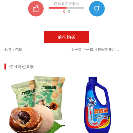
已有
0
用户参与
0
:
0
前往购买
标签：
包邮
上一篇
下一篇:
月桂冠牛丼汁肥牛汁500ml盖饭汁
你可能还喜欢