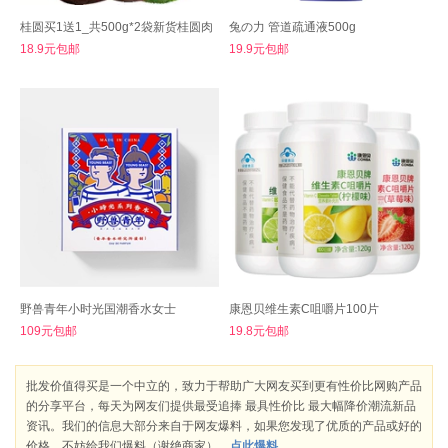
桂圆买1送1_共500g*2袋新货桂圆肉
兔の力 管道疏通液500g
18.9元包邮
19.9元包邮
野兽青年小时光国潮香水女士
康恩贝维生素C咀嚼片100片
109元包邮
19.8元包邮
批发价值得买是一个中立的，致力于帮助广大网友买到更有性价比网购产品
的分享平台，每天为网友们提供最受追捧 最具性价比 最大幅降价潮流新品
资讯。我们的信息大部分来自于网友爆料，如果您发现了优质的产品或好的
价格，不妨给我们爆料（谢绝商家）。
点此爆料